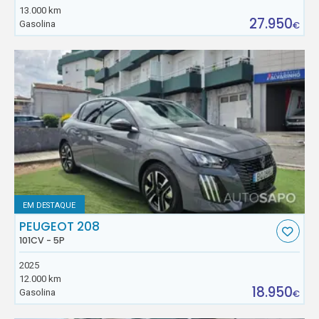
13.000 km
27.950
Gasolina
€
EM DESTAQUE
PEUGEOT 208
101CV - 5P
2025
12.000 km
18.950
Gasolina
€