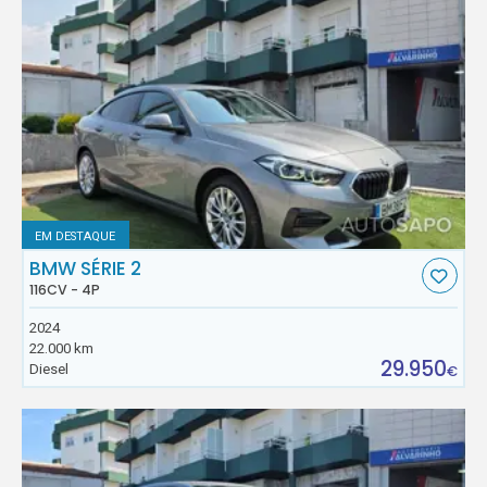
EM DESTAQUE
BMW SÉRIE 2
116CV - 4P
2024
22.000 km
29.950
Diesel
€