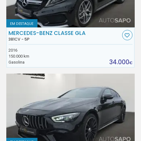
EM DESTAQUE
MERCEDES-BENZ CLASSE GLA
381CV - 5P
2016
150.000 km
34.000
Gasolina
€