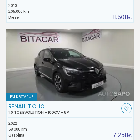
2013
206.000 km
11.500
Diesel
€
EM DESTAQUE
RENAULT CLIO
1.0 TCE EVOLUTION - 100CV - 5P
2022
58.000 km
17.250
Gasolina
€