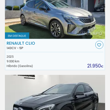
EM DESTAQUE
RENAULT CLIO
143CV - 5P
2025
9.000 km
21.950
Híbrido (Gasolina)
€