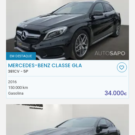
EM DESTAQUE
MERCEDES-BENZ CLASSE GLA
381CV - 5P
2016
150.000 km
34.000
Gasolina
€