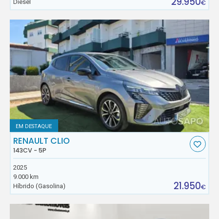
29.950
Diesel
€
EM DESTAQUE
RENAULT CLIO
143CV - 5P
2025
9.000 km
21.950
Híbrido (Gasolina)
€