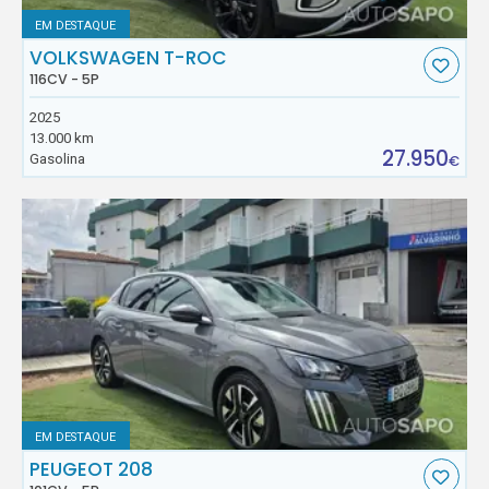
EM DESTAQUE
VOLKSWAGEN T-ROC
116CV - 5P
2025
13.000 km
27.950
Gasolina
€
EM DESTAQUE
PEUGEOT 208