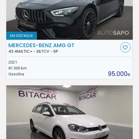
EM DESTAQUE
MERCEDES-BENZ AMG GT
43 4MATIC+ - 367CV - 5P
2021
81.000 km
95.000
Gasolina
€