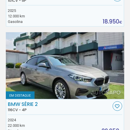
101CV - 5P
2025
12.000 km
18.950
Gasolina
€
EM DESTAQUE
BMW SÉRIE 2
116CV - 4P
2024
22.000 km