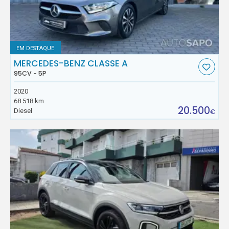
EM DESTAQUE
MERCEDES-BENZ CLASSE A
95CV - 5P
2020
68.518 km
20.500
Diesel
€