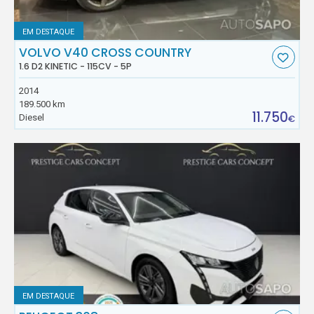
EM DESTAQUE
VOLVO V40 CROSS COUNTRY
1.6 D2 KINETIC - 115CV - 5P
2014
189.500 km
11.750
Diesel
€
EM DESTAQUE