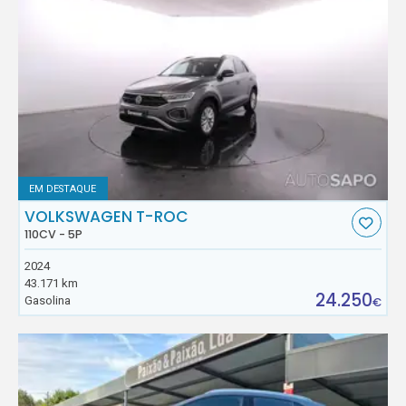
EM DESTAQUE
VOLKSWAGEN T-ROC
110CV - 5P
2024
43.171 km
24.250
Gasolina
€