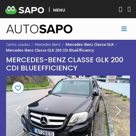
MENU
Carros usados
Mercedes-Benz
Mercedes-Benz Classe GLK
Mercedes-Benz Classe GLK 200 CDi BlueEfficiency
MERCEDES-BENZ CLASSE GLK 200
CDI BLUEEFFICIENCY