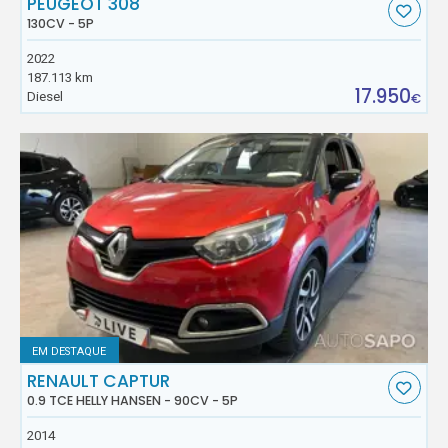
PEUGEOT 308
130CV - 5P
2022
187.113 km
17.950
Diesel
€
EM DESTAQUE
RENAULT CAPTUR
0.9 TCE HELLY HANSEN - 90CV - 5P
2014