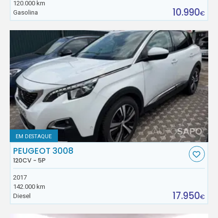
120.000 km
10.990
Gasolina
€
EM DESTAQUE
PEUGEOT 3008
120CV - 5P
2017
142.000 km
17.950
Diesel
€