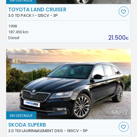
EM DESTAQUE
TOYOTA LAND CRUISER
3.0 TD PACK 1 - 125CV - 3P
1998
187.450 km
21.500
Diesel
€
EM DESTAQUE
SKODA SUPERB
2.0 TDI LAURIN&KLEMENT DSG - 190CV - 5P