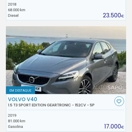
2018
68.000 km
23.500
Diesel
€
EM DESTAQUE
VOLVO V40
1.5 T3 SPORT EDITION GEARTRONIC - 152CV - 5P
2019
81.000 km
17.000
Gasolina
€