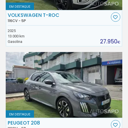
EM DESTAQUE
VOLKSWAGEN T-ROC
116CV - 5P
2025
13.000 km
27.950
Gasolina
€
EM DESTAQUE
PEUGEOT 208