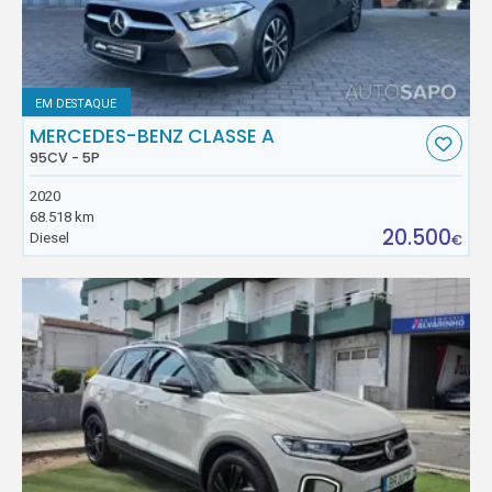
EM DESTAQUE
MERCEDES-BENZ CLASSE A
95CV - 5P
2020
68.518 km
20.500
Diesel
€