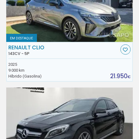
EM DESTAQUE
RENAULT CLIO
143CV - 5P
2025
9.000 km
21.950
Híbrido (Gasolina)
€