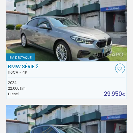
EM DESTAQUE
BMW SÉRIE 2
116CV - 4P
2024
22.000 km
29.950
Diesel
€