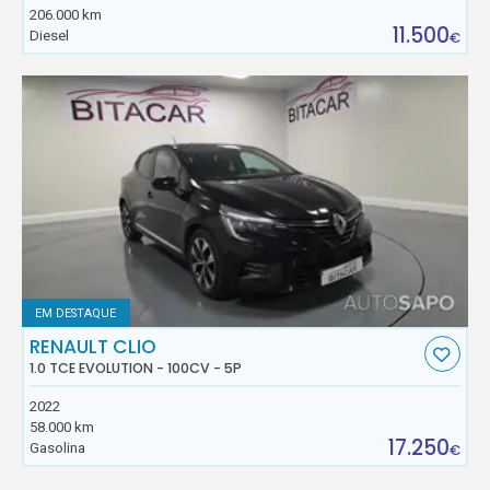
206.000 km
11.500
Diesel
€
EM DESTAQUE
RENAULT CLIO
1.0 TCE EVOLUTION - 100CV - 5P
2022
58.000 km
17.250
Gasolina
€