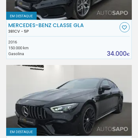
EM DESTAQUE
MERCEDES-BENZ CLASSE GLA
381CV - 5P
2016
150.000 km
34.000
Gasolina
€
EM DESTAQUE