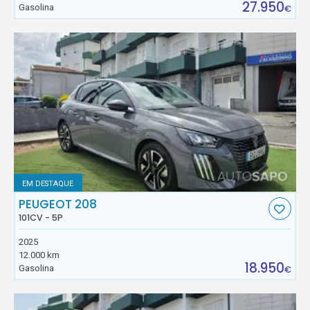
27.950
Gasolina
€
EM DESTAQUE
PEUGEOT 208
101CV - 5P
2025
12.000 km
18.950
Gasolina
€