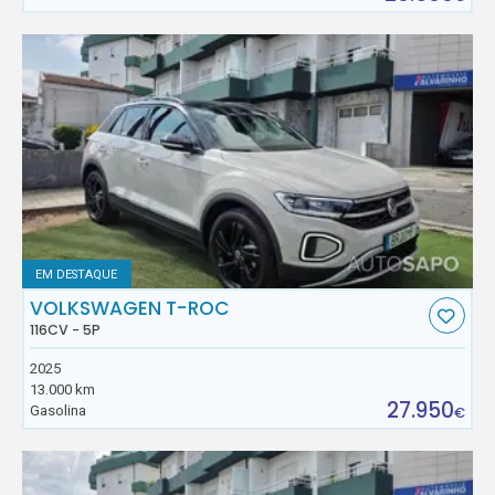
EM DESTAQUE
VOLKSWAGEN T-ROC
116CV - 5P
2025
13.000 km
27.950
Gasolina
€