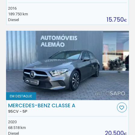
2016
189.750 km
15.750
Diesel
€
EM DESTAQUE
MERCEDES-BENZ CLASSE A
95CV - 5P
2020
68.518 km
20.500
Diesel
€