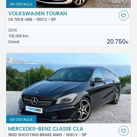
EM DESTAQUE
VOLKSWAGEN TOURAN
1.6 TDI R-LINE - 110CV - 5P
2016
102.000 km
20.750
Diesel
€
EM DESTAQUE
MERCEDES-BENZ CLASSE CLA
180D SHOOTING BRAKE AMG - 109CV - 5P