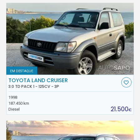
EM DESTAQUE
TOYOTA LAND CRUISER
3.0 TD PACK 1 - 125CV - 3P
1998
187.450 km
21.500
Diesel
€