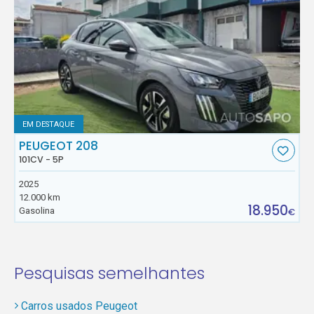
EM DESTAQUE
PEUGEOT 208
101CV - 5P
2025
12.000 km
18.950
Gasolina
€
Pesquisas semelhantes
Carros usados Peugeot