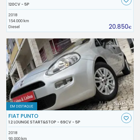
120CV - 5P
2018
154.000 km
20.850
Diesel
€
EM DESTAQUE
FIAT PUNTO
1.2 LOUNGE START&STOP - 69CV - 5P
2018
93.000 km