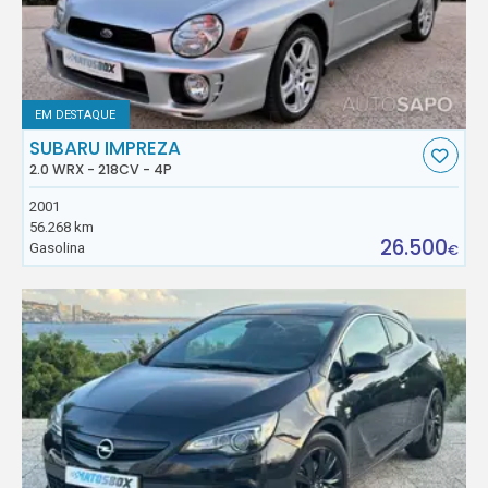
EM DESTAQUE
SUBARU IMPREZA
2.0 WRX - 218CV - 4P
2001
56.268 km
26.500
Gasolina
€