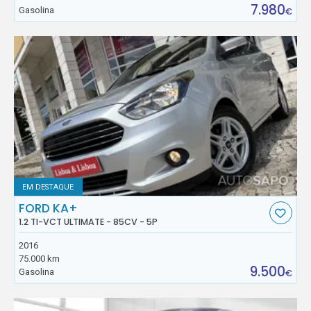
7.980
Gasolina
€
EM DESTAQUE
FORD KA+
1.2 TI-VCT ULTIMATE - 85CV - 5P
2016
75.000 km
9.500
Gasolina
€