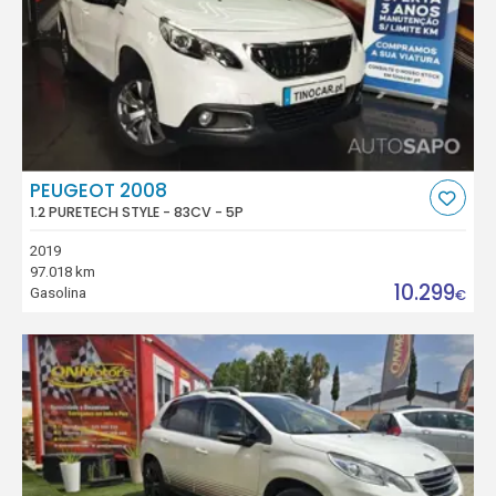
PEUGEOT 2008
1.2 PURETECH STYLE - 83CV - 5P
2019
97.018 km
10.299
Gasolina
€