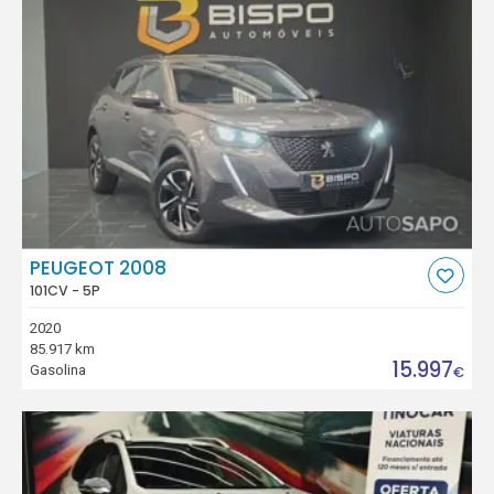
PEUGEOT 2008
101CV - 5P
2020
85.917 km
15.997
Gasolina
€