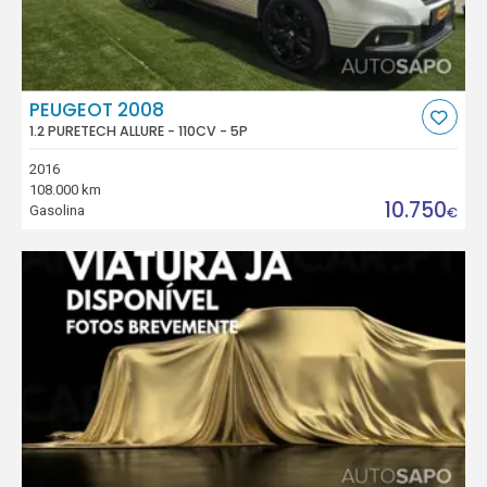
PEUGEOT 2008
1.2 PURETECH ALLURE - 110CV - 5P
2016
108.000 km
10.750
Gasolina
€