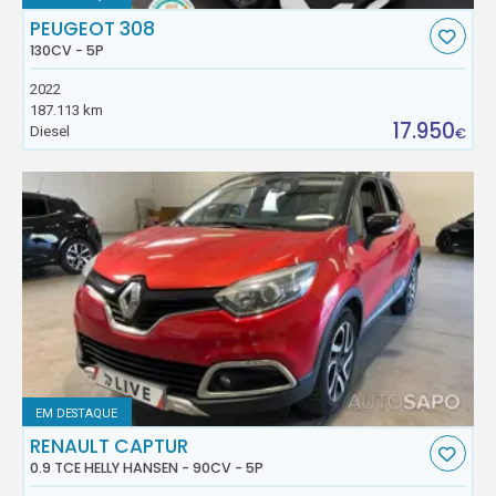
PEUGEOT 308
130CV - 5P
2022
187.113 km
17.950
Diesel
€
EM DESTAQUE
RENAULT CAPTUR
0.9 TCE HELLY HANSEN - 90CV - 5P