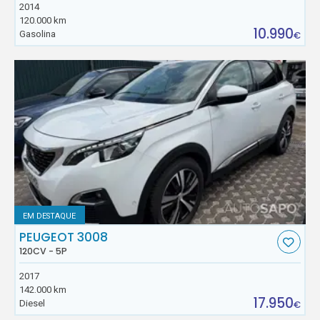
2014
120.000 km
10.990
Gasolina
€
EM DESTAQUE
PEUGEOT 3008
120CV - 5P
2017
142.000 km
17.950
Diesel
€