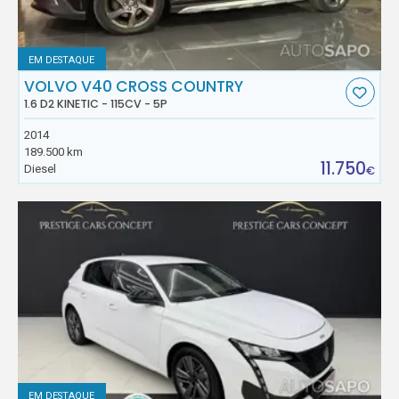
EM DESTAQUE
VOLVO V40 CROSS COUNTRY
1.6 D2 KINETIC - 115CV - 5P
2014
189.500 km
11.750
Diesel
€
EM DESTAQUE