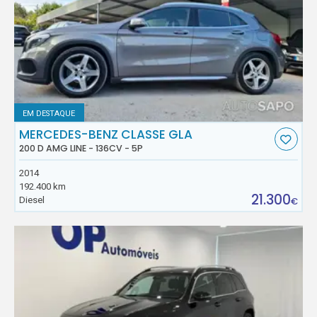
EM DESTAQUE
MERCEDES-BENZ CLASSE GLA
200 D AMG LINE - 136CV - 5P
2014
192.400 km
21.300
Diesel
€