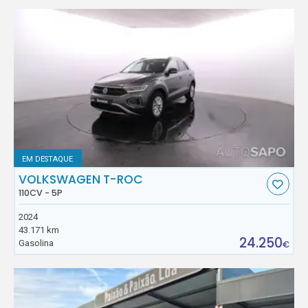
EM DESTAQUE
VOLKSWAGEN T-ROC
110CV - 5P
2024
43.171 km
24.250
Gasolina
€