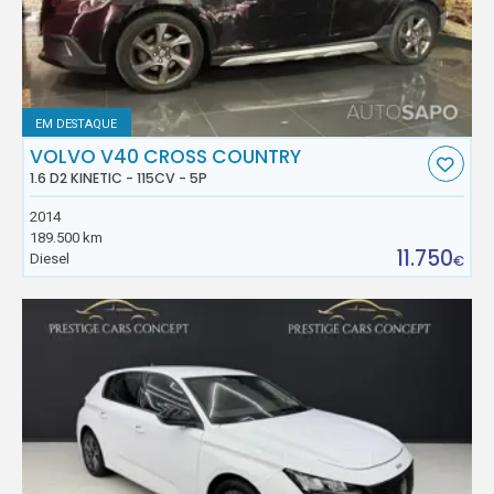
EM DESTAQUE
VOLVO V40 CROSS COUNTRY
1.6 D2 KINETIC - 115CV - 5P
2014
189.500 km
11.750
Diesel
€