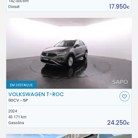
142.000 km
17.950
Diesel
€
EM DESTAQUE
VOLKSWAGEN T-ROC
110CV - 5P
2024
43.171 km
24.250
Gasolina
€