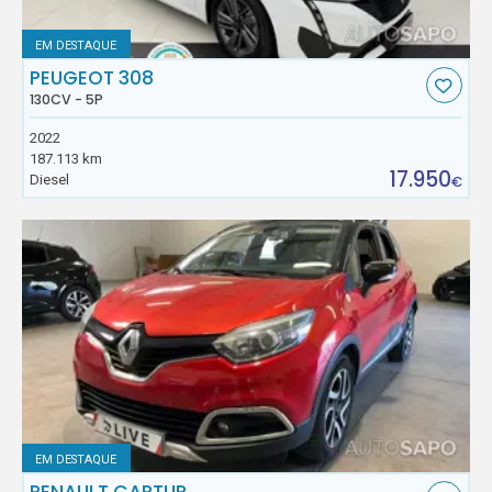
EM DESTAQUE
PEUGEOT 308
130CV - 5P
2022
187.113 km
17.950
Diesel
€
EM DESTAQUE