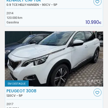
RENAULT CAPTUR
0.9 TCE HELLY HANSEN - 90CV - 5P
2014
120.000 km
10.990
Gasolina
€
EM DESTAQUE
PEUGEOT 3008
120CV - 5P
2017