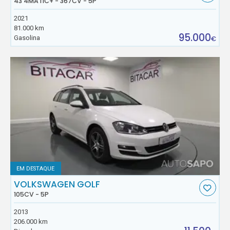
43 4MATIC+ - 367CV - 5P
2021
81.000 km
95.000
Gasolina
€
EM DESTAQUE
VOLKSWAGEN GOLF
105CV - 5P
2013
206.000 km