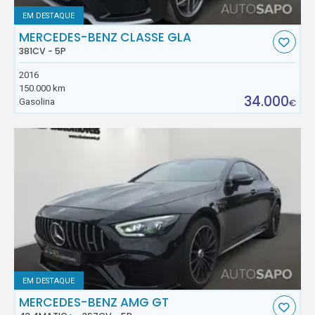
EM DESTAQUE
MERCEDES-BENZ CLASSE GLA
381CV - 5P
2016
150.000 km
34.000
Gasolina
€
EM DESTAQUE
MERCEDES-BENZ AMG GT