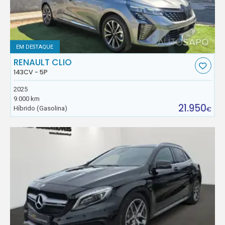
EM DESTAQUE
RENAULT CLIO
143CV - 5P
2025
9.000 km
21.950
Híbrido (Gasolina)
€