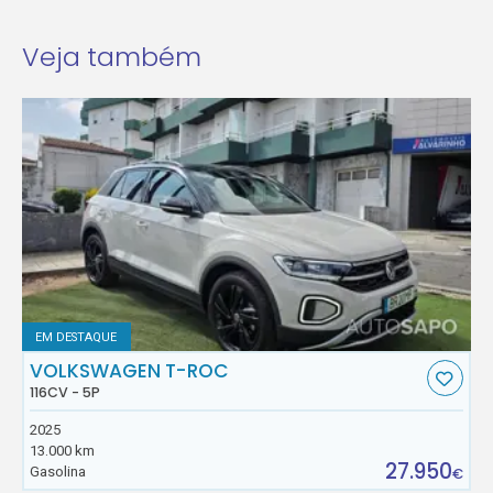
Veja também
EM DESTAQUE
VOLKSWAGEN T-ROC
116CV - 5P
2025
13.000 km
27.950
Gasolina
€