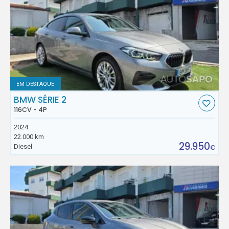
EM DESTAQUE
BMW SÉRIE 2
116CV - 4P
2024
22.000 km
29.950
Diesel
€