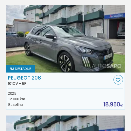
EM DESTAQUE
PEUGEOT 208
101CV - 5P
2025
12.000 km
18.950
Gasolina
€