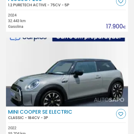
1.2 PURETECH ACTIVE - 75CV - 5P
2024
32.443 km
17.900
Gasolina
€
MINI COOPER SE ELECTRIC
CLASSIC - 184CV - 3P
2022
55.704 km