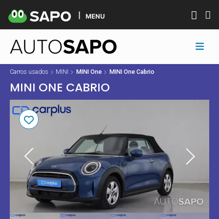
MENU
Carros usados
MINI
MINI One
MINI One Cabrio
MINI ONE CABRIO