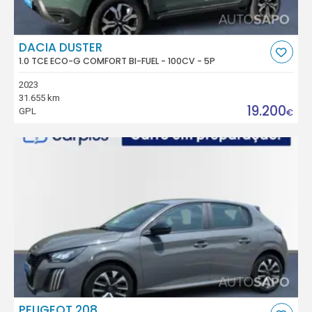
DACIA DUSTER
1.0 TCE ECO-G COMFORT BI-FUEL - 100CV - 5P
2023
31.655 km
19.200
GPL
€
PEUGEOT 208