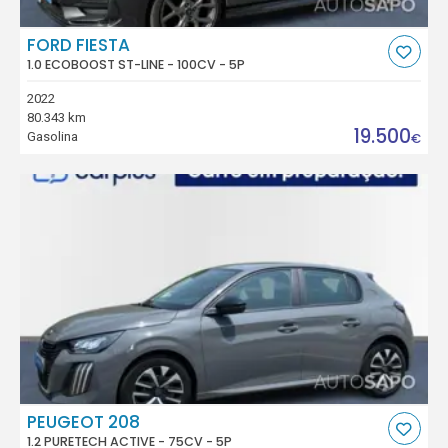
FORD FIESTA
1.0 ECOBOOST ST-LINE - 100CV - 5P
2022
80.343 km
19.500
Gasolina
€
PEUGEOT 208
1.2 PURETECH ACTIVE - 75CV - 5P