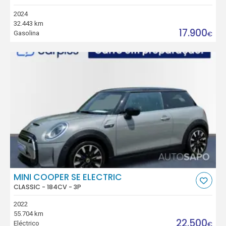
2024
32.443 km
17.900
Gasolina
€
MINI COOPER SE ELECTRIC
CLASSIC - 184CV - 3P
2022
55.704 km
22.500
Eléctrico
€