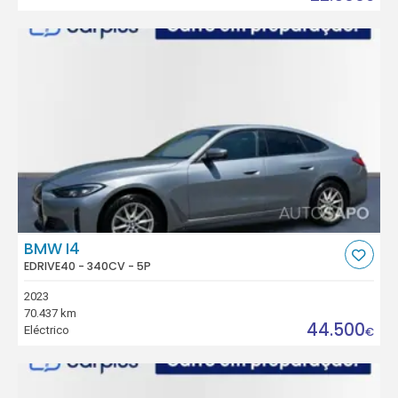
BMW I4
EDRIVE40 - 340CV - 5P
2023
70.437 km
44.500
Eléctrico
€