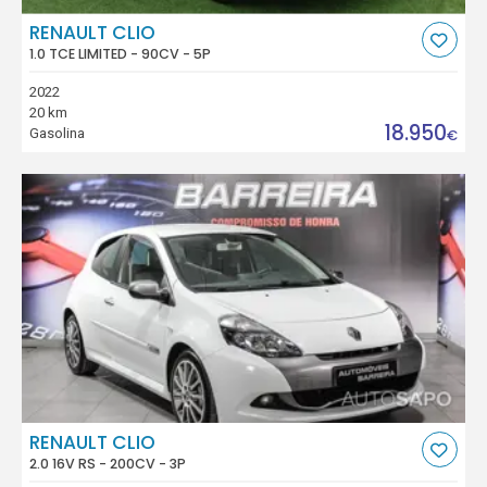
RENAULT CLIO
1.0 TCE LIMITED - 90CV - 5P
2022
20 km
18.950
Gasolina
€
RENAULT CLIO
2.0 16V RS - 200CV - 3P