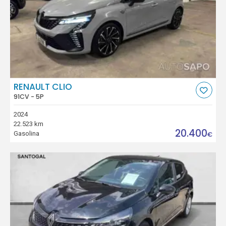
RENAULT CLIO
91CV - 5P
2024
22.523 km
20.400
Gasolina
€