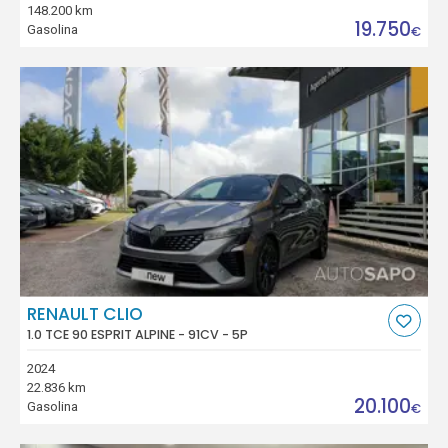
148.200 km
19.750
Gasolina
€
RENAULT CLIO
1.0 TCE 90 ESPRIT ALPINE - 91CV - 5P
2024
22.836 km
20.100
Gasolina
€