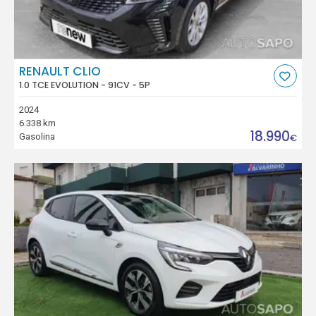
RENAULT CLIO
1.0 TCE EVOLUTION - 91CV - 5P
2024
6.338 km
18.990
Gasolina
€