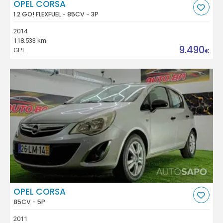
OPEL CORSA
1.2 GO! FLEXFUEL - 85CV - 3P
2014
118.533 km
9.490
GPL
€
OPEL CORSA
85CV - 5P
2011