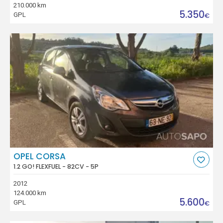
210.000 km
5.350
GPL
€
OPEL CORSA
1.2 GO! FLEXFUEL - 82CV - 5P
2012
124.000 km
5.600
GPL
€