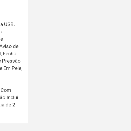
da USB,
s
de
 Aviso de
l, Fecho
e Pressão
te Em Pele,
o.Com
ão.Inclui
ia de 2