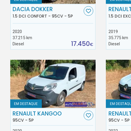
DACIA DOKKER
RENAUL
1.5 DCI CONFORT - 95CV - 5P
1.5 DCI EX
2020
2019
37.215 km
35.775 km
17.450
Diesel
Diesel
€
EM DESTAQUE
EM DESTAQ
RENAULT KANGOO
RENAUL
95CV - 5P
95CV - 5P