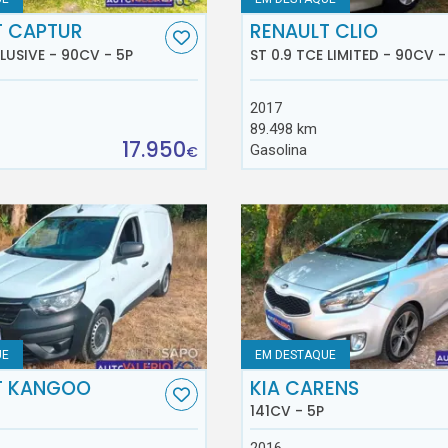
T CAPTUR
RENAULT CLIO
CLUSIVE - 90CV - 5P
ST 0.9 TCE LIMITED - 90CV -
2017
89.498 km
17.950
Gasolina
€
UE
EM DESTAQUE
T KANGOO
KIA CARENS
141CV - 5P