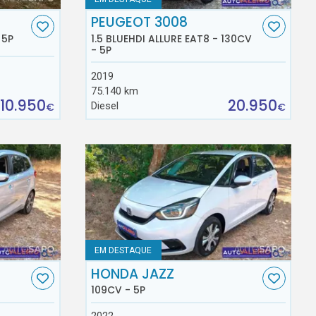
PEUGEOT 3008
 5P
1.5 BLUEHDI ALLURE EAT8 - 130CV
- 5P
2019
75.140 km
10.950
20.950
Diesel
€
€
EM DESTAQUE
HONDA JAZZ
109CV - 5P