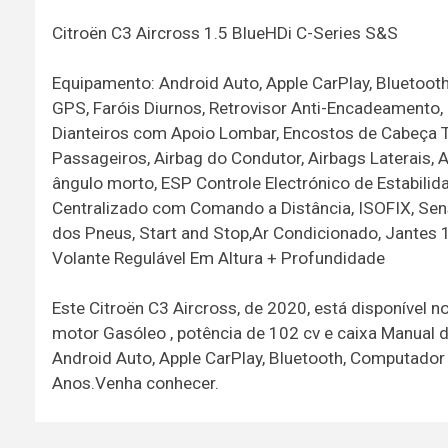
Citroën C3 Aircross 1.5 BlueHDi C-Series S&S
Equipamento: Android Auto, Apple CarPlay, Bluetoot
GPS, Faróis Diurnos, Retrovisor Anti-Encadeamento, 
Dianteiros com Apoio Lombar, Encostos de Cabeça Tr
Passageiros, Airbag do Condutor, Airbags Laterais, 
ângulo morto, ESP Controle Electrónico de Estabili
Centralizado com Comando a Distância, ISOFIX, Sen
dos Pneus, Start and Stop,Ar Condicionado, Jantes 16
Volante Regulável Em Altura + Profundidade
Este Citroën C3 Aircross, de 2020, está disponível
motor Gasóleo , potência de 102 cv e caixa Manual d
Android Auto, Apple CarPlay, Bluetooth, Computador 
Anos.Venha conhecer.