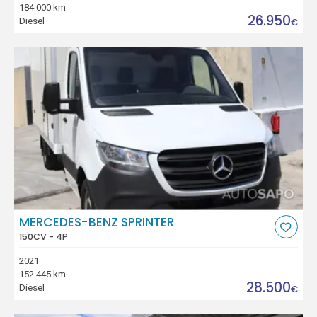
184.000 km
26.950
Diesel
€
MERCEDES-BENZ SPRINTER
150CV - 4P
2021
152.445 km
28.500
Diesel
€