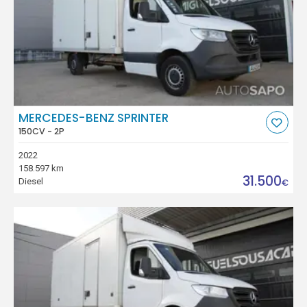
MERCEDES-BENZ SPRINTER
150CV - 2P
2022
158.597 km
31.500
Diesel
€