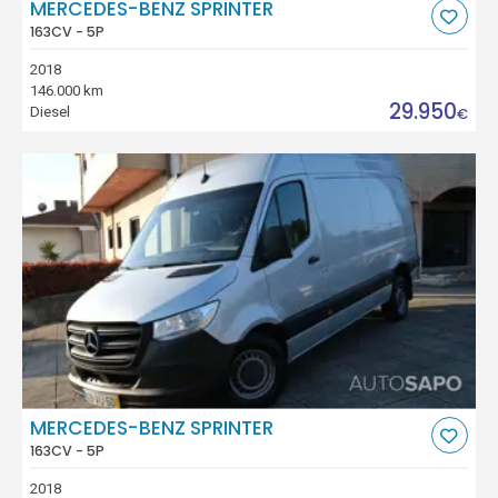
MERCEDES-BENZ SPRINTER
163CV - 5P
2018
146.000 km
29.950
Diesel
€
MERCEDES-BENZ SPRINTER
163CV - 5P
2018