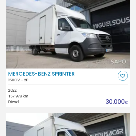
MERCEDES-BENZ SPRINTER
150CV - 2P
2022
157.978 km
30.000
Diesel
€