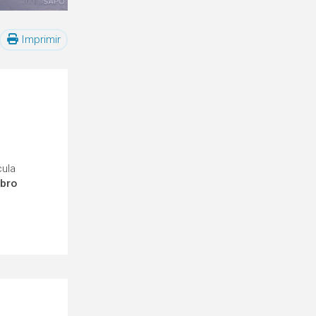
Imprimir
cula
mbro