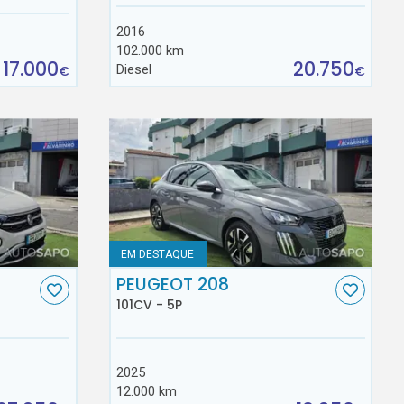
2016
102.000 km
17.000
20.750
Diesel
€
€
EM DESTAQUE
C
PEUGEOT 208
101CV - 5P
2025
12.000 km