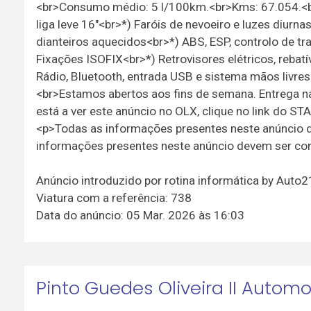
<br>Consumo médio: 5 l/100km.<br>Kms: 67.054.<br
liga leve 16"<br>*) Faróis de nevoeiro e luzes diur
dianteiros aquecidos<br>*) ABS, ESP, controlo de traç
Fixações ISOFIX<br>*) Retrovisores elétricos, rebatí
Rádio, Bluetooth, entrada USB e sistema mãos livre
<br>Estamos abertos aos fins de semana. Entrega n
está a ver este anúncio no OLX, clique no link do S
<p>Todas as informações presentes neste anúncio
informações presentes neste anúncio devem ser co
Anúncio introduzido por rotina informática by Auto
Viatura com a referência: 738
Data do anúncio: 05 Mar. 2026 às 16:03
Pinto Guedes Oliveira II Autom