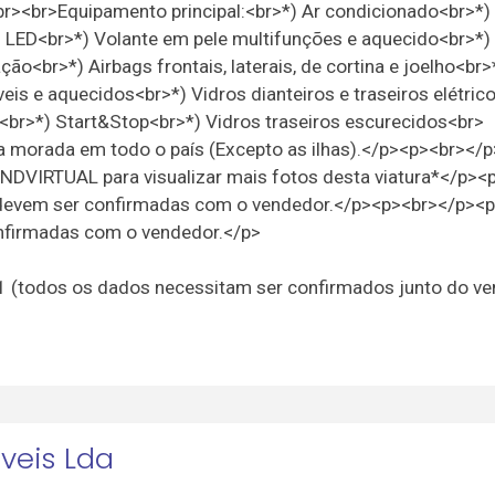
><br>Equipamento principal:<br>*) Ar condicionado<br>*)
nas LED<br>*) Volante em pele multifunções e aquecido<br>*
ão<br>*) Airbags frontais, laterais, de cortina e joelho<br>
veis e aquecidos<br>*) Vidros dianteiros e traseiros elétric
s<br>*) Start&Stop<br>*) Vidros traseiros escurecidos<br>
a morada em todo o país (Excepto as ilhas).</p><p><br></
TANDVIRTUAL para visualizar mais fotos desta viatura*</p>
 devem ser confirmadas com o vendedor.</p><p><br></p><
nfirmadas com o vendedor.</p>
21 (todos os dados necessitam ser confirmados junto do v
oveis Lda