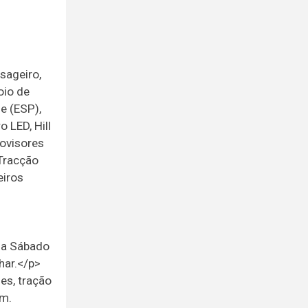
sageiro,
oio de
e (ESP),
o LED, Hill
rovisores
 Tracção
eiros
 a Sábado
har.</p>
es, tração
km.