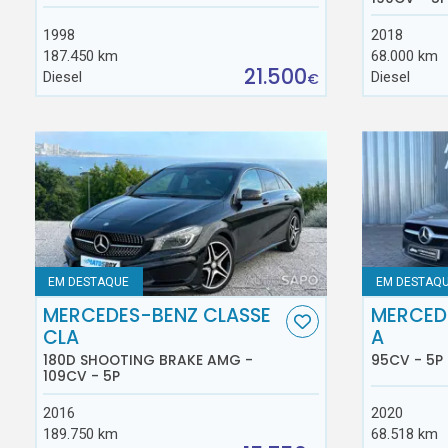
1998
2018
187.450 km
68.000 km
21.500
Diesel
Diesel
€
EM DESTAQUE
EM DESTAQ
MERCEDES-BENZ CLASSE
MERCED
CLA
A
180D SHOOTING BRAKE AMG -
95CV - 5P
109CV - 5P
2016
2020
189.750 km
68.518 km