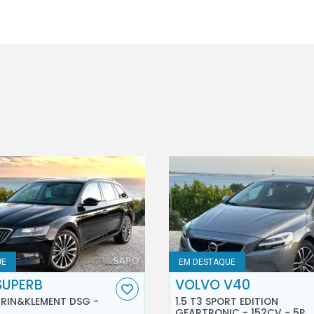
UE
EM DESTAQUE
SUPERB
VOLVO V40
AURIN&KLEMENT DSG -
1.5 T3 SPORT EDITION
GEARTRONIC - 152CV - 5P