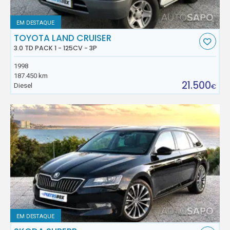
EM DESTAQUE
TOYOTA LAND CRUISER
3.0 TD PACK 1 - 125CV - 3P
1998
187.450 km
21.500
Diesel
€
EM DESTAQUE