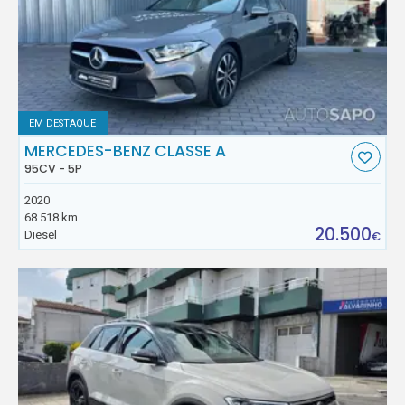
EM DESTAQUE
MERCEDES-BENZ CLASSE A
95CV - 5P
2020
68.518 km
20.500
Diesel
€