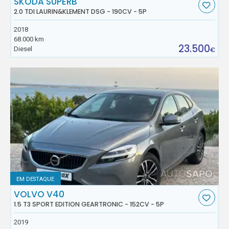
SKODA SUPERB
2.0 TDI LAURIN&KLEMENT DSG - 190CV - 5P
2018
68.000 km
23.500
Diesel
€
EM DESTAQUE
VOLVO V40
1.5 T3 SPORT EDITION GEARTRONIC - 152CV - 5P
2019