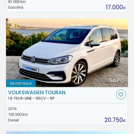
81.000 km
17.000
Gasolina
€
EM DESTAQUE
VOLKSWAGEN TOURAN
1.6 TDI R-LINE - 110CV - 5P
2016
102.000 km
20.750
Diesel
€