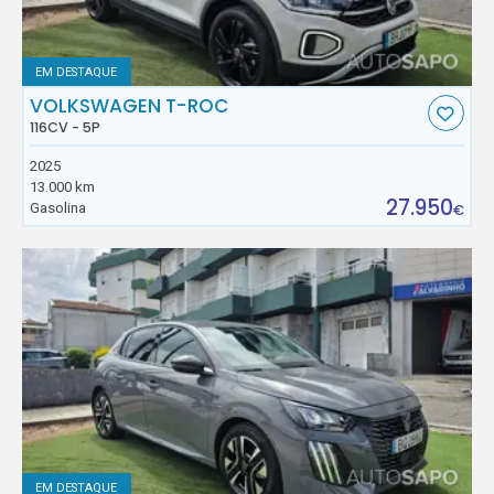
EM DESTAQUE
VOLKSWAGEN T-ROC
116CV - 5P
2025
13.000 km
27.950
Gasolina
€
EM DESTAQUE