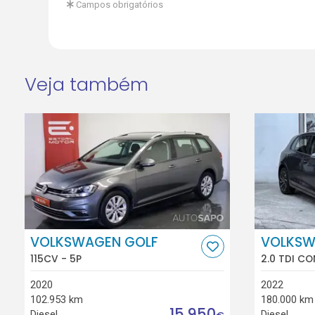
Campos obrigatórios
Veja também
VOLKSWAGEN GOLF
VOLKSW
115CV - 5P
2.0 TDI CO
2020
2022
102.953 km
180.000 km
15.950
Diesel
Diesel