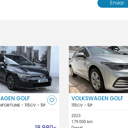
Enviar
AGEN GOLF
VOLKSWAGEN GOLF
NFORTLINE - 115CV - 5P
115CV - 5P
2023
179.000 km
18.980
Diesel