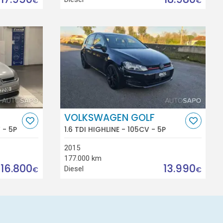
€
€
VOLKSWAGEN GOLF
 - 5P
1.6 TDI HIGHLINE - 105CV - 5P
2015
177.000 km
16.800
13.990
Diesel
€
€