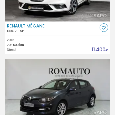
RENAULT MÉGANE
130CV - 5P
2016
208.000 km
11.400
Diesel
€