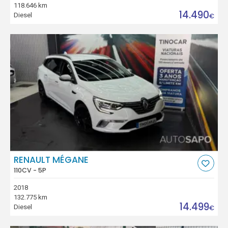
118.646 km
14.490
Diesel
€
RENAULT MÉGANE
110CV - 5P
2018
132.775 km
14.499
Diesel
€