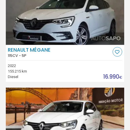
RENAULT MÉGANE
115CV - 5P
2022
155.215 km
16.990
Diesel
€