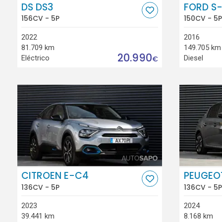
DS DS3
FORD S
156CV - 5P
150CV - 5P
2022
2016
81.709 km
149.705 km
20.990
Eléctrico
Diesel
€
CITROEN E-C4
PEUGEO
136CV - 5P
136CV - 5P
2023
2024
39.441 km
8.168 km