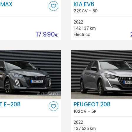
-MAX
KIA EV6
229CV - 5P
2022
142.137 km
17.990
Eléctrico
€
T E-208
PEUGEOT 208
102CV - 5P
2022
137.525 km