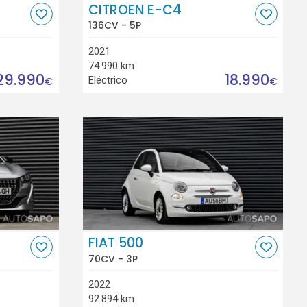
CITROEN E-C4
136CV - 5P
2021
74.990 km
29.990
18.990
Eléctrico
€
€
FIAT 500
70CV - 3P
2022
92.894 km