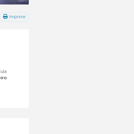
Imprimir
cula
eiro