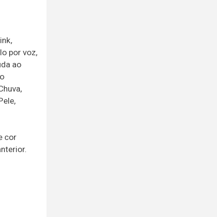
ink,
lo por voz,
uda ao
ho
Chuva,
Pele,
e cor
nterior.