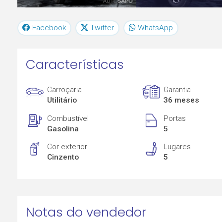
Facebook
Twitter
WhatsApp
Características
Carroçaria
Garantia
Utilitário
36 meses
Combustível
Portas
Gasolina
5
Cor exterior
Lugares
Cinzento
5
Notas do vendedor