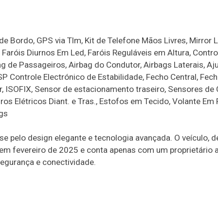
 Bordo, GPS via Tlm, Kit de Telefone Mãos Livres, Mirror L
 Faróis Diurnos Em Led, Faróis Reguláveis em Altura, Contro
ag de Passageiros, Airbag do Condutor, Airbags Laterais, Aj
P Controle Electrónico de Estabilidade, Fecho Central, Fec
, ISOFIX, Sensor de estacionamento traseiro, Sensores de 
s Elétricos Diant. e Tras., Estofos em Tecido, Volante Em 
ags
elo design elegante e tecnologia avançada. O veículo, d
 em fevereiro de 2025 e conta apenas com um proprietário a
egurança e conectividade.