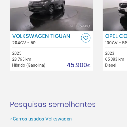
VOLKSWAGEN TIGUAN
OPEL C
204CV - 5P
100CV - 5P
2025
2023
28.765 km
65.383 km
45.900
Híbrido (Gasolina)
Diesel
€
Pesquisas semelhantes
Carros usados Volkswagen