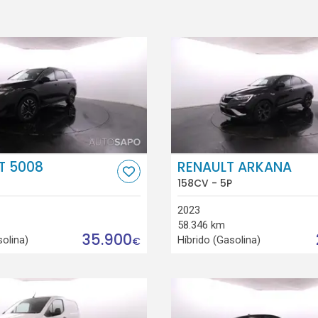
T 5008
RENAULT ARKANA
158CV - 5P
2023
58.346 km
35.900
solina)
Híbrido (Gasolina)
€