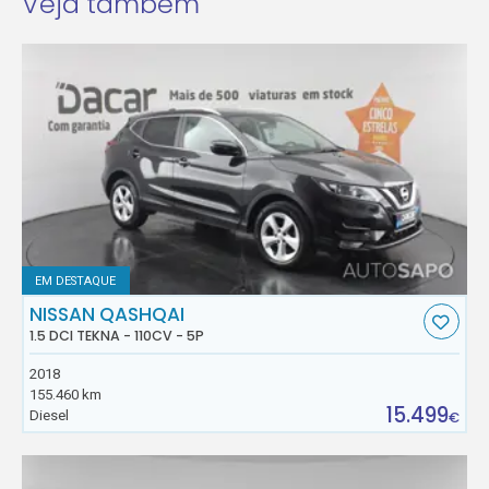
Veja também
EM DESTAQUE
NISSAN QASHQAI
1.5 DCI TEKNA - 110CV - 5P
2018
155.460 km
15.499
Diesel
€