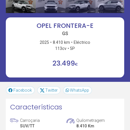
OPEL FRONTERA-E
GS
2025
8.410 km
Eléctrico
113cv
5P
23.499
€
Facebook
Twitter
WhatsApp
Características
Carroçaria
Quilometragem
SUV/TT
8.410 Km