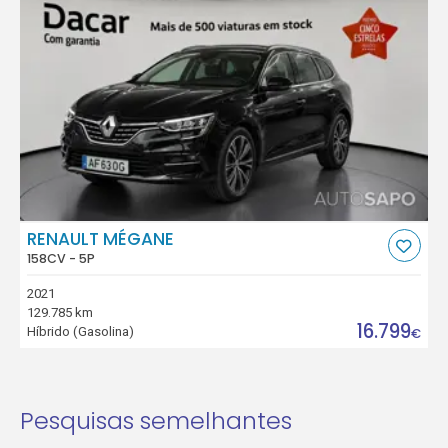
RENAULT MÉGANE
158CV - 5P
2021
129.785 km
16.799
Híbrido (Gasolina)
€
Pesquisas semelhantes