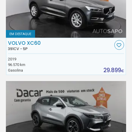
EM DESTAQUE
VOLVO XC60
391CV - 5P
2019
96.570 km
29.899
Gasolina
€