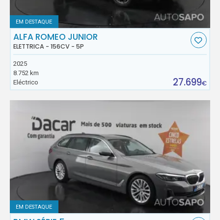
EM DESTAQUE
ALFA ROMEO JUNIOR
ELETTRICA - 156CV - 5P
2025
8.752 km
27.699
Eléctrico
€
EM DESTAQUE