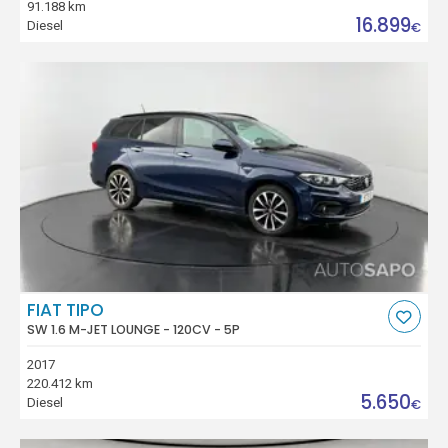
91.188 km
16.899
Diesel
€
FIAT TIPO
SW 1.6 M-JET LOUNGE - 120CV - 5P
2017
220.412 km
5.650
Diesel
€