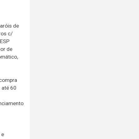
aróis de
ros c/
, ESP
sor de
omático,
 compra
 até 60
anciamento
 e