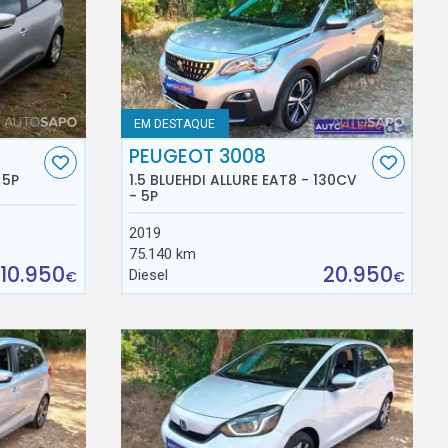
EM DESTAQUE
PEUGEOT 3008
 5P
1.5 BLUEHDI ALLURE EAT8 - 130CV
- 5P
2019
75.140 km
10.950
20.950
Diesel
€
€