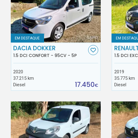
EM DESTAQUE
EM DESTAQ
DACIA DOKKER
RENAUL
1.5 DCI CONFORT - 95CV - 5P
1.5 DCI EX
2020
2019
37.215 km
35.775 km
17.450
Diesel
Diesel
€