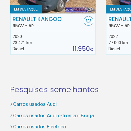
EM DESTAQUE
EM DESTAQ
RENAULT KANGOO
RENAUL
95CV - 5P
95CV - 5P
2020
2022
23.421 km
77.000 km
11.950
Diesel
Diesel
€
Pesquisas semelhantes
Carros usados Audi
Carros usados Audi e-tron em Braga
Carros usados Eléctrico