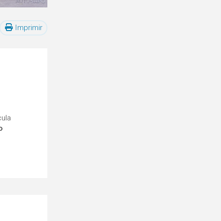
Imprimir
cula
o