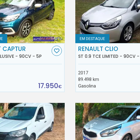
UE
EM DESTAQUE
T CAPTUR
RENAULT CLIO
CLUSIVE - 90CV - 5P
ST 0.9 TCE LIMITED - 90CV -
2017
89.498 km
17.950
Gasolina
€