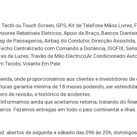
áctil ou Touch Screen, GPS, Kit de Telefone Mãos Livres, F
visores Rebativeis Eletricos, Apoio de Braço, Bancos Diantei
bag de Passageiros, Airbag do Condutor, Direcção Assistida
, Fecho Centralizado com Comando a Distância, ISOFIX, Sen
es de Luzes, Travão de Mão Eléctrico,Ar Condicionado Aut
 em Tecido, Volante Em Pele
enda, onde proporcionamos aos clientes e investidores de
aturas garantia mínima de 18 meses podendo, ser estendida
vro de revisão, e histórico de acidentes.
 Informamos ainda que aceitamos retoma, tratando do fin
ros. Fazemos entregas em todo o pais continental e ilhas.
and: abertos de segunda a sábado das 09h às 20h, domingos