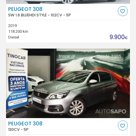
PEUGEOT 308
SW 1.6 BLUEHDI STYLE - 102CV - 5P
2019
118.200 km
9.900
Diesel
€
PEUGEOT 308
130CV - 5P