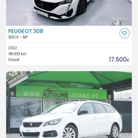
PEUGEOT 308
131CV - 5P
2022
98.003 km
17.500
Diesel
€