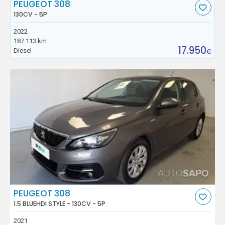
PEUGEOT 308
130CV - 5P
2022
187.113 km
17.950
Diesel
€
PEUGEOT 308
1.5 BLUEHDI STYLE - 130CV - 5P
2021