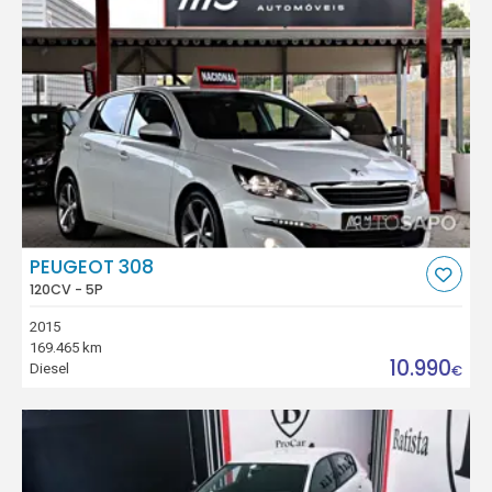
PEUGEOT 308
120CV - 5P
2015
169.465 km
10.990
Diesel
€