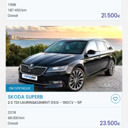
1998
187.450 km
21.500
Diesel
€
EM DESTAQUE
SKODA SUPERB
2.0 TDI LAURIN&KLEMENT DSG - 190CV - 5P
2018
68.000 km
23.500
Diesel
€