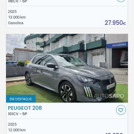
116CV - 5P
2025
13.000 km
27.950
Gasolina
€
EM DESTAQUE
PEUGEOT 208
101CV - 5P
2025
12.000 km