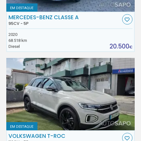
EM DESTAQUE
MERCEDES-BENZ CLASSE A
95CV - 5P
2020
68.518 km
20.500
Diesel
€
EM DESTAQUE
VOLKSWAGEN T-ROC