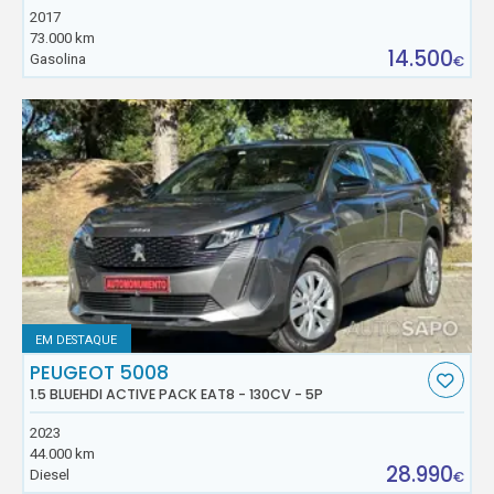
2017
73.000 km
14.500
Gasolina
€
EM DESTAQUE
PEUGEOT 5008
1.5 BLUEHDI ACTIVE PACK EAT8 - 130CV - 5P
2023
44.000 km
28.990
Diesel
€