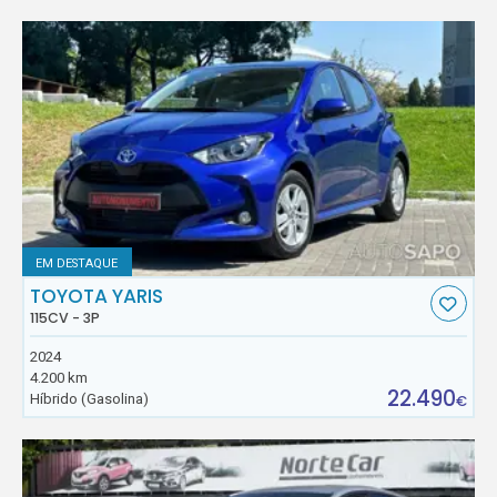
EM DESTAQUE
TOYOTA YARIS
115CV - 3P
2024
4.200 km
22.490
Híbrido (Gasolina)
€