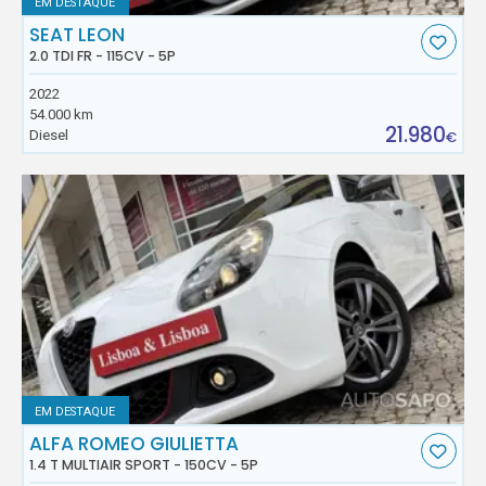
EM DESTAQUE
SEAT LEON
2.0 TDI FR - 115CV - 5P
2022
54.000 km
21.980
Diesel
€
EM DESTAQUE
ALFA ROMEO GIULIETTA
1.4 T MULTIAIR SPORT - 150CV - 5P