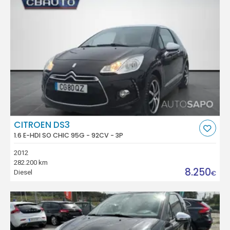
CITROEN DS3
1.6 E-HDI SO CHIC 95G - 92CV - 3P
2012
282.200 km
8.250
Diesel
€