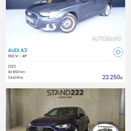
AUDI A3
110CV - 4P
2022
43.850 km
22.250
Gasolina
€