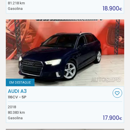
81.218 km
18.900
Gasolina
€
EM DESTAQUE
AUDI A3
116CV - 5P
2018
80.383 km
17.900
Gasolina
€