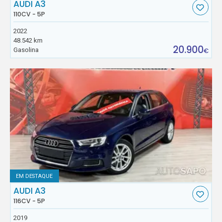
AUDI A3
110CV - 5P
2022
48.542 km
20.900
Gasolina
€
EM DESTAQUE
AUDI A3
116CV - 5P
2019