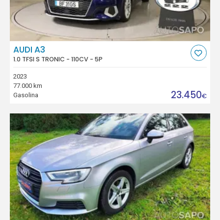
AUDI A3
1.0 TFSI S TRONIC - 110CV - 5P
2023
77.000 km
23.450
Gasolina
€