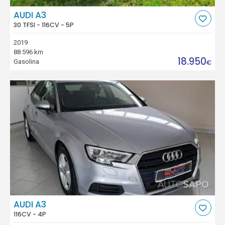
AUDI A3
30 TFSI - 116CV - 5P
2019
88.596 km
18.950
Gasolina
€
AUDI A3
116CV - 4P