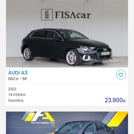
AUDI A3
110CV - 5P
2023
74.018 km
23.900
Gasolina
€