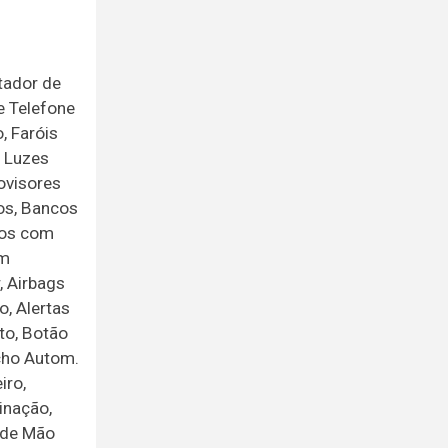
tador de
e Telefone
, Faróis
, Luzes
ovisores
vos, Bancos
ros com
om
, Airbags
o, Alertas
to, Botão
echo Autom.
iro,
inação,
 de Mão