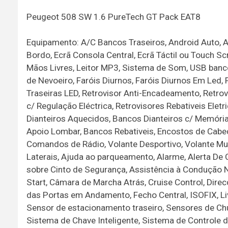
Peugeot 508 SW 1.6 PureTech GT Pack EAT8
Equipamento: A/C Bancos Traseiros, Android Auto, A
Bordo, Ecrã Consola Central, Ecrã Táctil ou Touch Sc
Mãos Livres, Leitor MP3, Sistema de Som, USB banco
de Nevoeiro, Faróis Diurnos, Faróis Diurnos Em Led
Traseiras LED, Retrovisor Anti-Encadeamento, Retro
c/ Regulação Eléctrica, Retrovisores Rebativeis Ele
Dianteiros Aquecidos, Bancos Dianteiros c/ Memória
Apoio Lombar, Bancos Rebativeis, Encostos de Cabeç
Comandos de Rádio, Volante Desportivo, Volante Mul
Laterais, Ajuda ao parqueamento, Alarme, Alerta De 
sobre Cinto de Segurança, Assistência à Condução 
Start, Câmara de Marcha Atrás, Cruise Control, Dire
das Portas em Andamento, Fecho Central, ISOFIX, Li
Sensor de estacionamento traseiro, Sensores de Ch
Sistema de Chave Inteligente, Sistema de Controle 