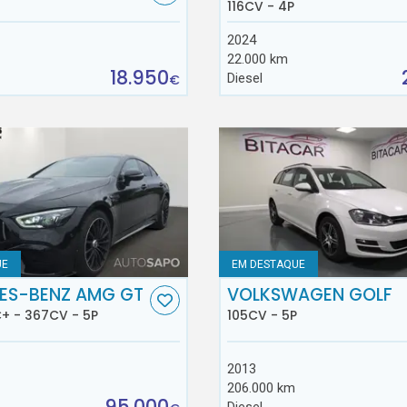
116CV - 4P
2024
22.000 km
18.950
Diesel
€
UE
EM DESTAQUE
ES-BENZ AMG GT
VOLKSWAGEN GOLF
+ - 367CV - 5P
105CV - 5P
2013
206.000 km
95.000