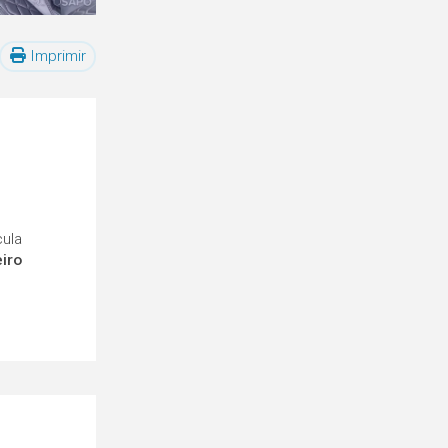
Imprimir
cula
eiro