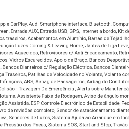
pple CarPlay, Audi Smartphone interface, Bluetooth, Compu
reen, Entrada AUX, Entrada USB, GPS, Internet a bordo, Kit d
s traseiros, Acabamentos em Alumínio, Barras de Tejadilho
, Função Luzes Coming & Leaving Home, Jantes de Liga Leve
visores Aquecidos, Retrovisores c/ Anti Encadeamento, Retr
tricos, Vidros Escurecidos, Apoio de Braço, Bancos Desporti
, Bancos Dianteiros c/ Regulação Eléctrica, Bancos Diantei
a Traseiros, Patilhas de Velocidade no Volante, Volante c
tifunções, ABS, Airbag de Passageiros, Airbag do Condutor
Colisão - Travagem De Emergência , Alerta sobre Manutençã
Noturna, Assistente Faixa de Rodagem, Aviso de ângulo mor
cção Assistida, ESP Controle Electrónico de Estabilidade, F
vro de revisões completo, Sensor de estacionamento diante
uva, Sensores de Luzes, Sistema Ajuda ao Arranque em Incl
de Pressão dos Pneus, Sistema SOS, Start and Stop, Travão