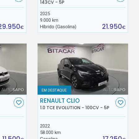
143CV - 5P
2025
9.000 km
29.950
21.950
Híbrido (Gasolina)
€
€
EM DESTAQUE
RENAULT CLIO
1.0 TCE EVOLUTION - 100CV - 5P
2022
58.000 km
11.500
17.250