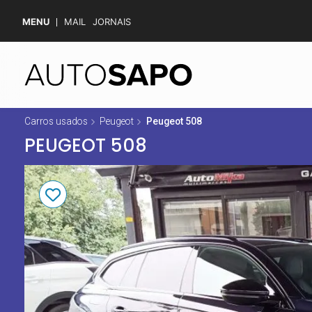
MENU
MAIL
JORNAIS
Carros usados
Peugeot
Peugeot 508
PEUGEOT 508