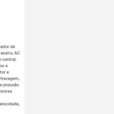
tador de
aseiro, AC
 central,
os e
tor e
 travagem,
de pressão
visores
elocidade,