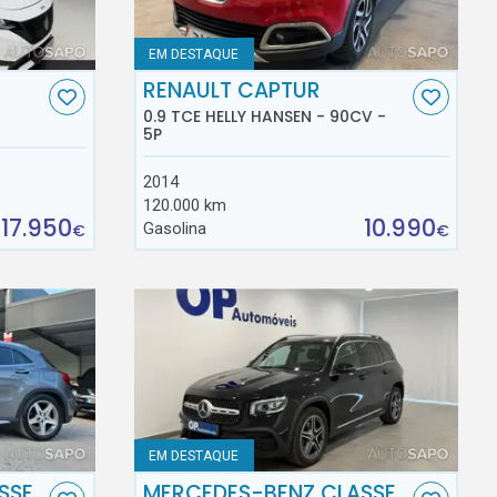
EM DESTAQUE
RENAULT CAPTUR
0.9 TCE HELLY HANSEN - 90CV -
5P
2014
120.000 km
17.950
10.990
Gasolina
€
€
EM DESTAQUE
SSE
MERCEDES-BENZ CLASSE