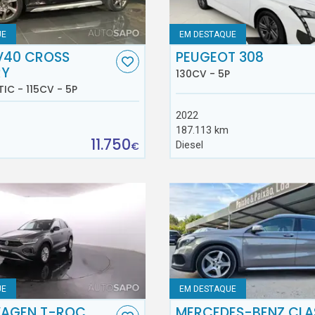
UE
EM DESTAQUE
V40 CROSS
PEUGEOT 308
RY
130CV - 5P
TIC - 115CV - 5P
2022
187.113 km
11.750
Diesel
€
UE
EM DESTAQUE
AGEN T-ROC
MERCEDES-BENZ CLA