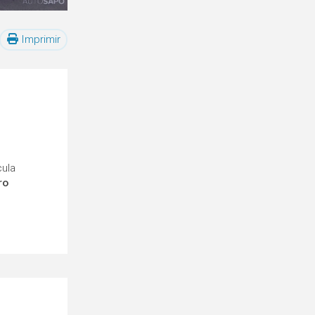
Imprimir
cula
ro