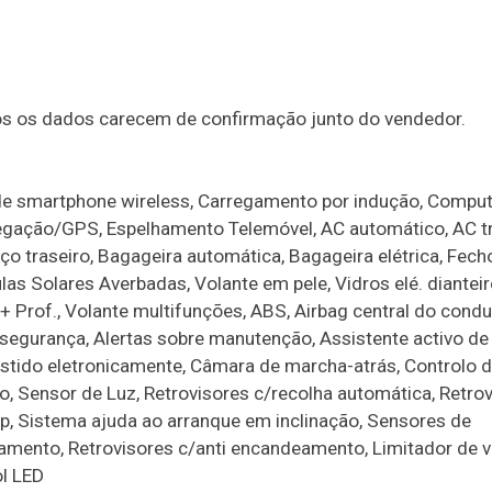
dos os dados carecem de confirmação junto do vendedor.
 de smartphone wireless, Carregamento por indução, Compu
avegação/GPS, Espelhamento Telemóvel, AC automático, AC tr
ço traseiro, Bagageira automática, Bagageira elétrica, Fecho
as Solares Averbadas, Volante em pele, Vidros elé. dianteir
 + Prof., Volante multifunções, ABS, Airbag central do condu
e segurança, Alertas sobre manutenção, Assistente activo de
istido eletronicamente, Câmara de marcha-atrás, Controlo 
co, Sensor de Luz, Retrovisores c/recolha automática, Retro
op, Sistema ajuda ao arranque em inclinação, Sensores de
amento, Retrovisores c/anti encandeamento, Limitador de v
ol LED