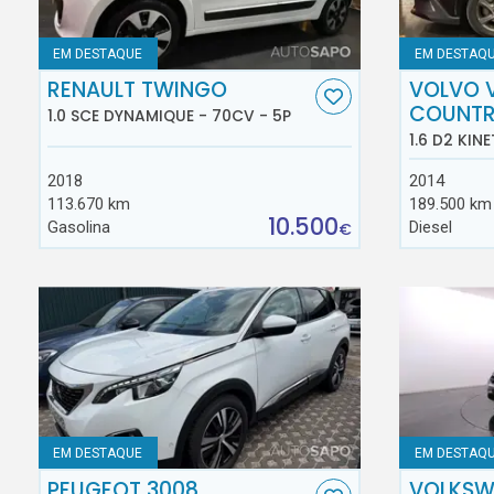
EM DESTAQUE
EM DESTAQ
RENAULT TWINGO
VOLVO 
COUNT
1.0 SCE DYNAMIQUE - 70CV - 5P
1.6 D2 KINE
2018
2014
113.670 km
189.500 km
10.500
Gasolina
Diesel
€
EM DESTAQUE
EM DESTAQ
PEUGEOT 3008
VOLKSW