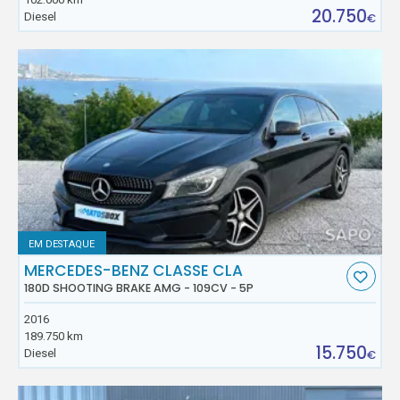
20.750
Diesel
€
EM DESTAQUE
MERCEDES-BENZ CLASSE CLA
180D SHOOTING BRAKE AMG - 109CV - 5P
2016
189.750 km
15.750
Diesel
€