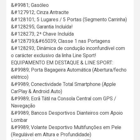
&#9981; Gasóleo
&#127912; Cinza Antracite
&#128101; 5 Lugares / 5 Portas (Segmento Carrinha)
&#128295; Garantia Incluída!
&#128273; 2ª Chave Incluída
&#128739;&#65039; Classe 1 nas Portagens
&#128293; Dinâmica de condução inconfundível com
o carácter exclusivo da linha Line Sport!
EQUIPAMENTO EM DESTAQUE & LINE SPORT:
&#9989; Porta Bagageira Automática (Abertura/fecho
elétrico)
&#9989; Conectividade Total Smartphone (Apple
CarPlay & Android Auto)
&#9989; Ecrã Tátil na Consola Central com GPS /
Navegação
&#9989; Bancos Desportivos Dianteiros com Apoio
Lombar
&#9989; Volante Desportivo Multifunções em Pele
(Regulável em Altura e Profundidade)