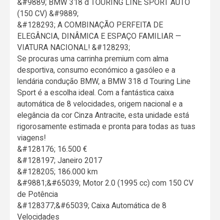
&#9889; BMW 318 d TOURING LINE SPORT AUTO
(150 CV) &#9889;
&#128293; A COMBINAÇÃO PERFEITA DE
ELEGÂNCIA, DINÂMICA E ESPAÇO FAMILIAR —
VIATURA NACIONAL! &#128293;
Se procuras uma carrinha premium com alma
desportiva, consumo económico a gasóleo e a
lendária condução BMW, a BMW 318 d Touring Line
Sport é a escolha ideal. Com a fantástica caixa
automática de 8 velocidades, origem nacional e a
elegância da cor Cinza Antracite, esta unidade está
rigorosamente estimada e pronta para todas as tuas
viagens!
&#128176; 16.500 €
&#128197; Janeiro 2017
&#128205; 186.000 km
&#9881;&#65039; Motor 2.0 (1995 cc) com 150 CV
de Potência
&#128377;&#65039; Caixa Automática de 8
Velocidades