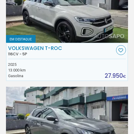
EM DESTAQUE
VOLKSWAGEN T-ROC
116CV - 5P
2025
13.000 km
27.950
Gasolina
€