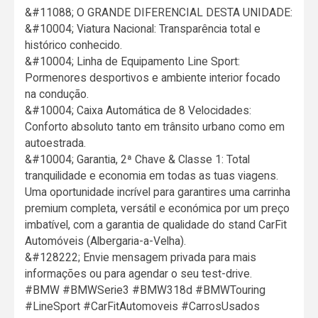
&#11088; O GRANDE DIFERENCIAL DESTA UNIDADE:
&#10004; Viatura Nacional: Transparência total e
histórico conhecido.
&#10004; Linha de Equipamento Line Sport:
Pormenores desportivos e ambiente interior focado
na condução.
&#10004; Caixa Automática de 8 Velocidades:
Conforto absoluto tanto em trânsito urbano como em
autoestrada.
&#10004; Garantia, 2ª Chave & Classe 1: Total
tranquilidade e economia em todas as tuas viagens.
Uma oportunidade incrível para garantires uma carrinha
premium completa, versátil e económica por um preço
imbatível, com a garantia de qualidade do stand CarFit
Automóveis (Albergaria-a-Velha).
&#128222; Envie mensagem privada para mais
informações ou para agendar o seu test-drive.
#BMW #BMWSerie3 #BMW318d #BMWTouring
#LineSport #CarFitAutomoveis #CarrosUsados