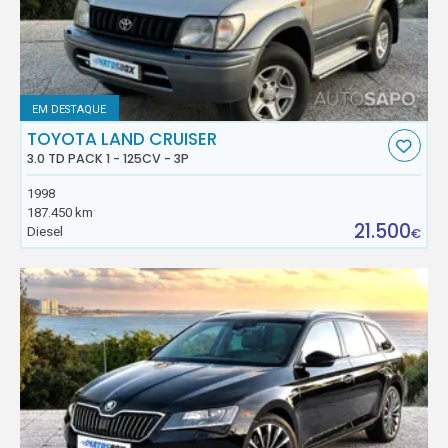
EM DESTAQUE
TOYOTA LAND CRUISER
3.0 TD PACK 1 - 125CV - 3P
1998
187.450 km
21.500
Diesel
€