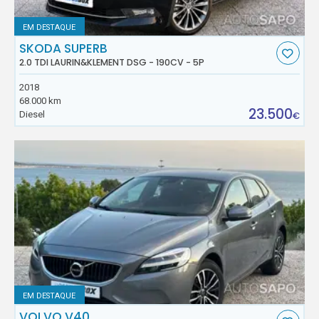
EM DESTAQUE
SKODA SUPERB
2.0 TDI LAURIN&KLEMENT DSG - 190CV - 5P
2018
68.000 km
23.500
Diesel
€
EM DESTAQUE
VOLVO V40