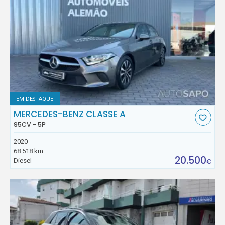
EM DESTAQUE
MERCEDES-BENZ CLASSE A
95CV - 5P
2020
68.518 km
20.500
Diesel
€