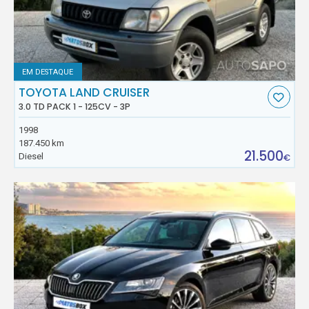
EM DESTAQUE
TOYOTA LAND CRUISER
3.0 TD PACK 1 - 125CV - 3P
1998
187.450 km
21.500
Diesel
€