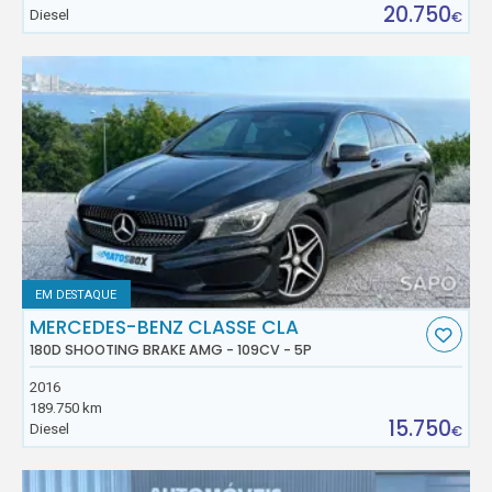
20.750
Diesel
€
EM DESTAQUE
MERCEDES-BENZ CLASSE CLA
180D SHOOTING BRAKE AMG - 109CV - 5P
2016
189.750 km
15.750
Diesel
€