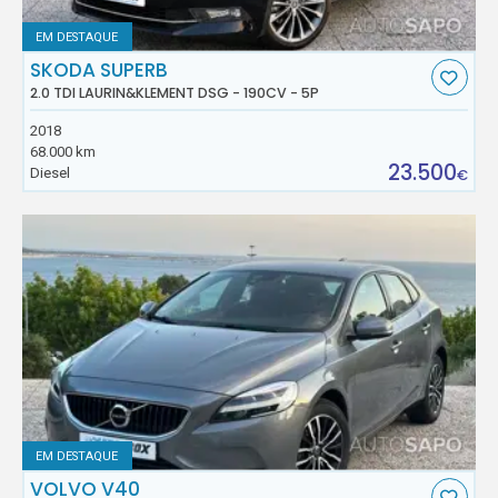
EM DESTAQUE
SKODA SUPERB
2.0 TDI LAURIN&KLEMENT DSG - 190CV - 5P
2018
68.000 km
23.500
Diesel
€
EM DESTAQUE
VOLVO V40