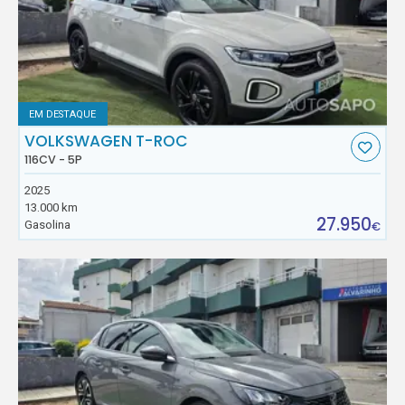
EM DESTAQUE
VOLKSWAGEN T-ROC
116CV - 5P
2025
13.000 km
27.950
Gasolina
€