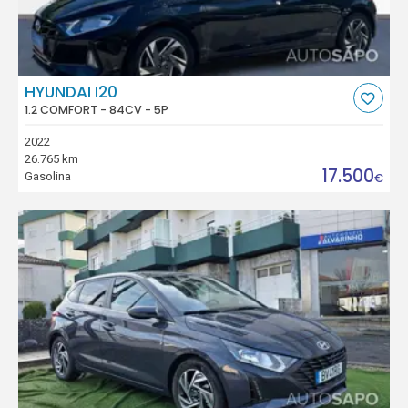
HYUNDAI I20
1.2 COMFORT - 84CV - 5P
2022
26.765 km
17.500
Gasolina
€