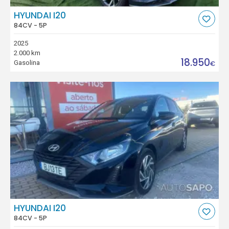
HYUNDAI I20
84CV - 5P
2025
2.000 km
18.950
Gasolina
€
HYUNDAI I20
84CV - 5P