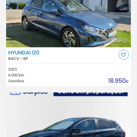
HYUNDAI I20
84CV - 5P
2025
6.000 km
18.950
Gasolina
€