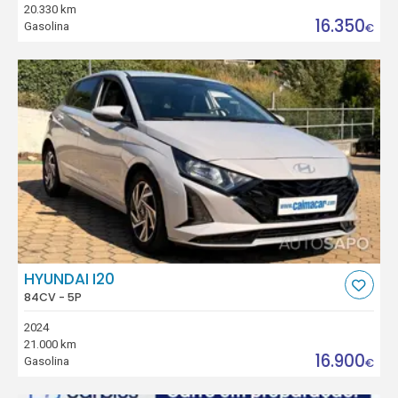
20.330 km
16.350
Gasolina
€
HYUNDAI I20
84CV - 5P
2024
21.000 km
16.900
Gasolina
€