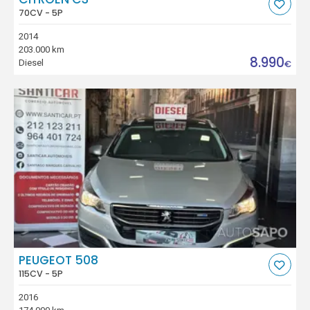
70CV - 5P
2014
203.000 km
8.990
Diesel
€
PEUGEOT 508
115CV - 5P
2016