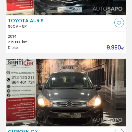
TOYOTA AURIS
90CV - 5P
2014
219.000 km
9.990
Diesel
€
CITROEN C3