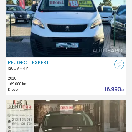
PEUGEOT EXPERT
120CV - 4P
2020
169.000 km
16.990
Diesel
€