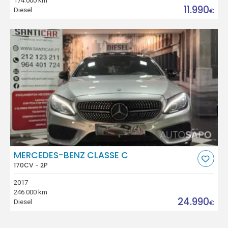
174.000 km
11.990
Diesel
€
MERCEDES-BENZ CLASSE C
170CV - 2P
2017
246.000 km
24.990
Diesel
€