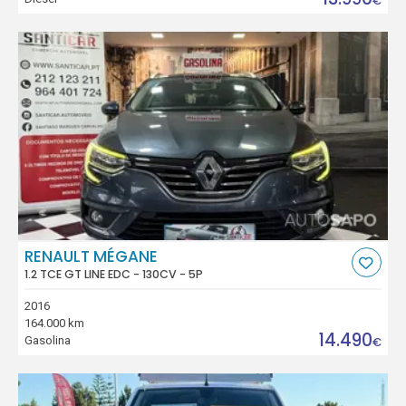
€
RENAULT MÉGANE
1.2 TCE GT LINE EDC - 130CV - 5P
2016
164.000 km
14.490
Gasolina
€