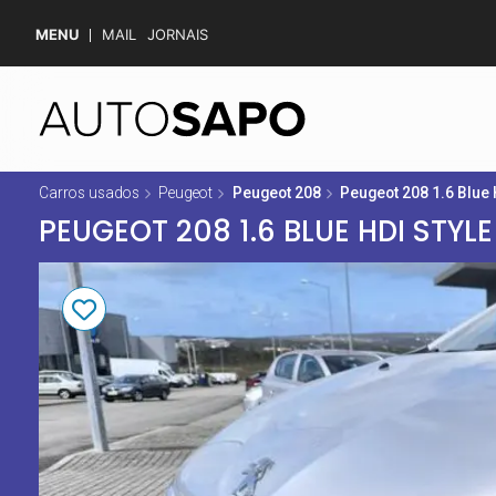
MENU
MAIL
JORNAIS
Carros usados
Peugeot
Peugeot 208
Peugeot 208 1.6 Blue 
PEUGEOT 208 1.6 BLUE HDI STYLE