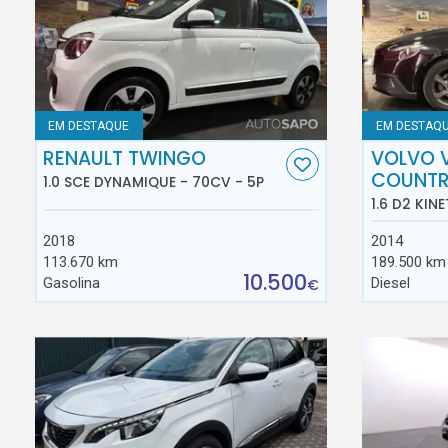
EM DESTAQUE
EM DESTAQ
RENAULT TWINGO
VOLVO 
COUNT
1.0 SCE DYNAMIQUE - 70CV - 5P
1.6 D2 KINE
2018
2014
113.670 km
189.500 km
10.500
Gasolina
Diesel
€