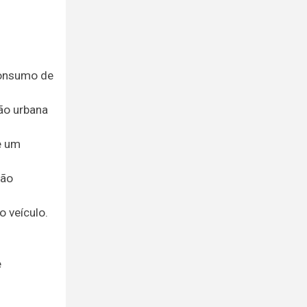
consumo de
ção urbana
e um
ção
o veículo.
e