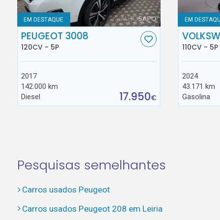
EM DESTAQUE
EM DESTAQ
PEUGEOT 3008
VOLKSW
120CV - 5P
110CV - 5P
2017
2024
142.000 km
43.171 km
17.950
Diesel
Gasolina
€
Pesquisas semelhantes
Carros usados Peugeot
Carros usados Peugeot 208 em Leiria