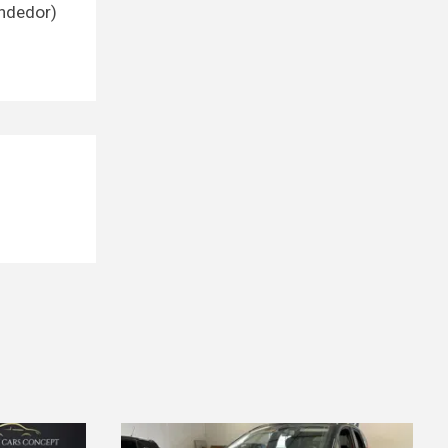
endedor)