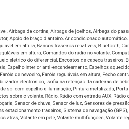
el, Airbags de cortina, Airbags de joelhos, Airbags do pass
utor, Apoio de braço dianteiro, Ar condicionado automático
ável em altura, Bancos traseiros rebatíveis, Bluetooth, C
 reguláveis em altura, Comandos do rádio no volante, Compu
ueio eletrico do diferencial, Encostos de cabeça traseiros, E
sia, Espelho interior anti-encandeamento, Espelhos aquecid
 Faróis de nevoeiro, Faróis reguláveis em altura, Fecho cent
ilizador electrónico, Isofix na retenção da cadeiras de béb
s de sol com espelho e iluminação, Pintura metalizada, Porta 
jectos sobre o volante, Rádio, Rádio com entrada AUX, Rádio
oçaria, Sensor de chuva, Sensor de luz, Sensores de pressã
es estacionamento traseiros, Sistema de navegação (GPS),
icos atrás, Volante em pele, Volante multifunções, Volante r