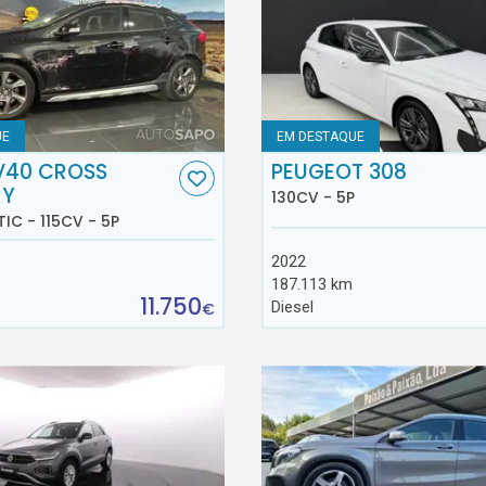
UE
EM DESTAQUE
V40 CROSS
PEUGEOT 308
RY
130CV - 5P
TIC - 115CV - 5P
2022
187.113 km
11.750
Diesel
€