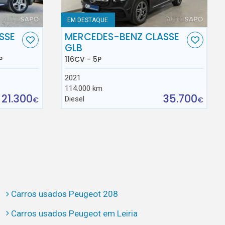
EM DESTAQUE
SSE
MERCEDES-BENZ CLASSE
GLB
P
116CV - 5P
2021
114.000 km
21.300
35.700
Diesel
€
€
Carros usados Peugeot 208
Carros usados Peugeot em Leiria