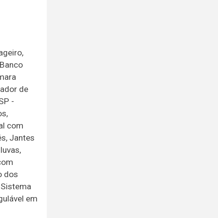
ageiro,
, Banco
âmara
tador de
SP -
os,
ral com
és, Jantes
luvas,
 com
o dos
 Sistema
egulável em