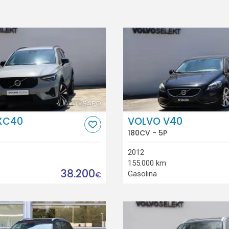
XC40
VOLVO V40
180CV - 5P
2012
155.000 km
38.200
Gasolina
€