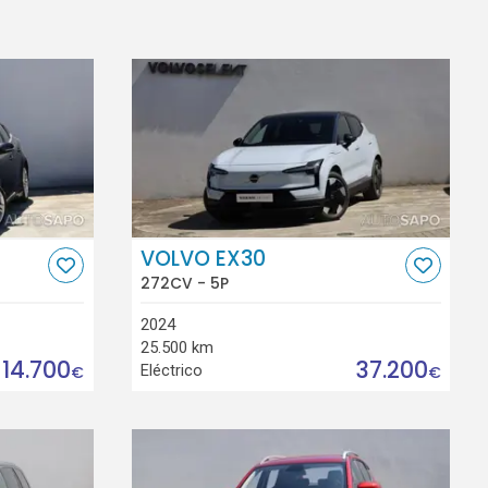
VOLVO EX30
272CV - 5P
2024
25.500 km
14.700
37.200
Eléctrico
€
€