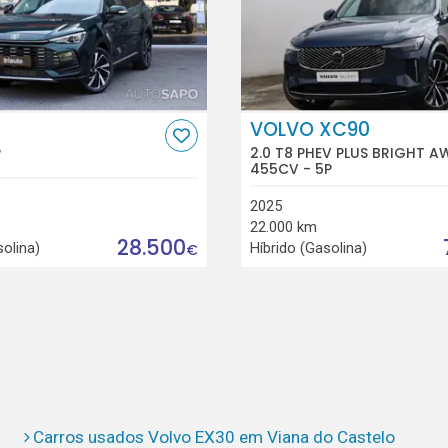
VOLVO XC90
P
2.0 T8 PHEV PLUS BRIGHT A
455CV - 5P
2025
22.000 km
28.500
solina)
Híbrido (Gasolina)
€
Carros usados Volvo EX30 em Viana do Castelo