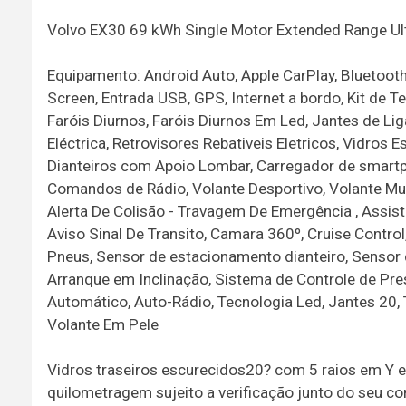
Volvo EX30 69 kWh Single Motor Extended Range Ul
Equipamento: Android Auto, Apple CarPlay, Bluetooth
Screen, Entrada USB, GPS, Internet a bordo, Kit de 
Faróis Diurnos, Faróis Diurnos Em Led, Jantes de Li
Eléctrica, Retrovisores Rebativeis Eletricos, Vidros
Dianteiros com Apoio Lombar, Carregador de smartp
Comandos de Rádio, Volante Desportivo, Volante Mul
Alerta De Colisão - Travagem De Emergência , Assis
Aviso Sinal De Transito, Camara 360º, Cruise Contro
Pneus, Sensor de estacionamento dianteiro, Sensor
Arranque em Inclinação, Sistema de Controle de Pre
Automático, Auto-Rádio, Tecnologia Led, Jantes 20, T
Volante Em Pele
Vidros traseiros escurecidos20? com 5 raios em Y 
quilometragem sujeito a verificação junto do seu c