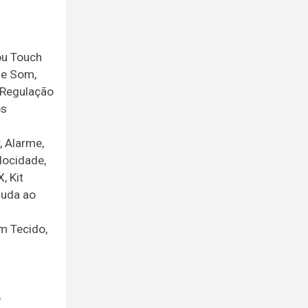
ou Touch
de Som,
/ Regulação
os
, Alarme,
locidade,
, Kit
juda ao
em Tecido,
o