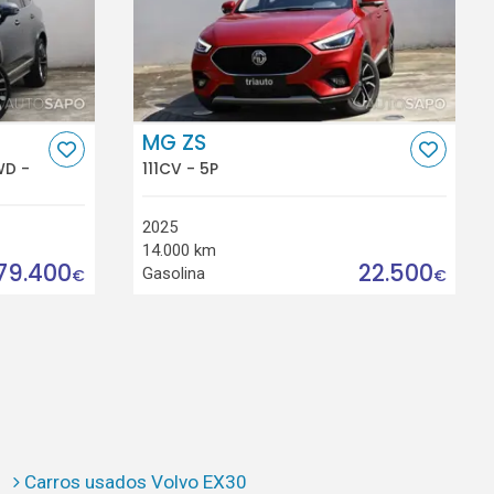
MG ZS
WD -
111CV - 5P
2025
14.000 km
79.400
22.500
Gasolina
€
€
Carros usados Volvo EX30