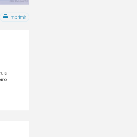
Imprimir
cula
eiro