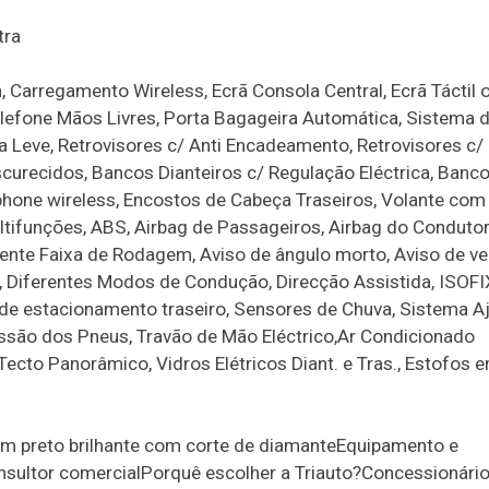
tra
, Carregamento Wireless, Ecrã Consola Central, Ecrã Táctil 
Telefone Mãos Livres, Porta Bagageira Automática, Sistema 
ga Leve, Retrovisores c/ Anti Encadeamento, Retrovisores c
 Escurecidos, Bancos Dianteiros c/ Regulação Eléctrica, Banc
hone wireless, Encostos de Cabeça Traseiros, Volante com
tifunções, ABS, Airbag de Passageiros, Airbag do Condutor
tente Faixa de Rodagem, Aviso de ângulo morto, Aviso de ve
l, Diferentes Modos de Condução, Direcção Assistida, ISOFIX
 de estacionamento traseiro, Sensores de Chuva, Sistema A
ssão dos Pneus, Travão de Mão Eléctrico,Ar Condicionado
ecto Panorâmico, Vidros Elétricos Diant. e Tras., Estofos 
em preto brilhante com corte de diamanteEquipamento e
onsultor comercialPorquê escolher a Triauto?Concessionári