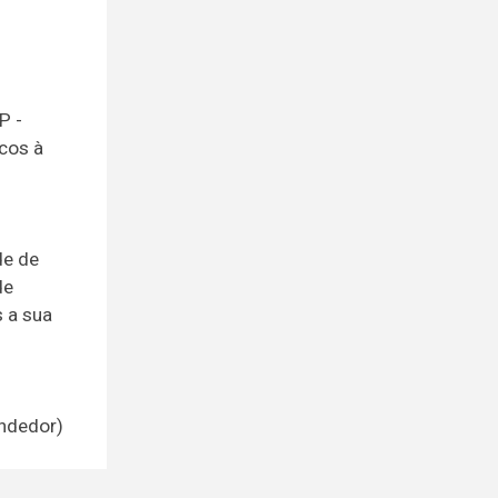
P -
icos à
de de
de
 a sua
endedor)