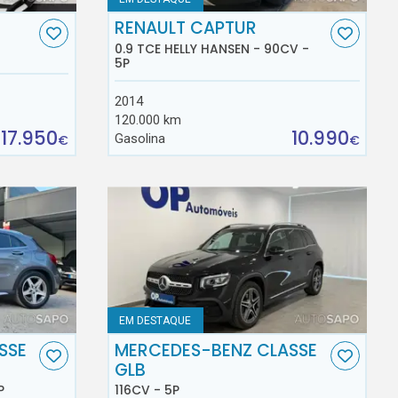
RENAULT CAPTUR
0.9 TCE HELLY HANSEN - 90CV -
5P
2014
120.000 km
17.950
10.990
Gasolina
€
€
EM DESTAQUE
SSE
MERCEDES-BENZ CLASSE
GLB
P
116CV - 5P