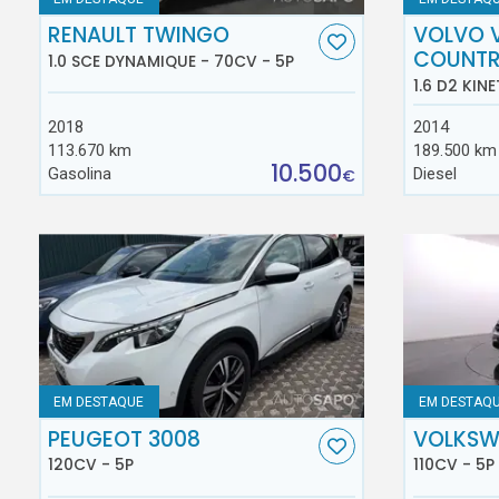
RENAULT TWINGO
VOLVO 
COUNT
1.0 SCE DYNAMIQUE - 70CV - 5P
1.6 D2 KINE
2018
2014
113.670 km
189.500 km
10.500
Gasolina
Diesel
€
EM DESTAQUE
EM DESTAQ
PEUGEOT 3008
VOLKSW
120CV - 5P
110CV - 5P