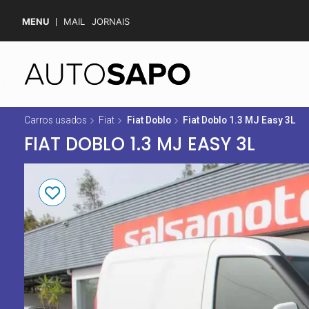
MENU
MAIL
JORNAIS
Carros usados
Fiat
Fiat Doblo
Fiat Doblo 1.3 MJ Easy 3L
FIAT DOBLO 1.3 MJ EASY 3L