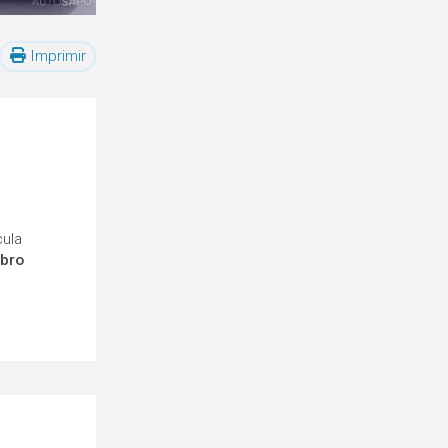
Imprimir
cula
mbro