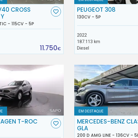
V40 CROSS
PEUGEOT 308
RY
130CV - 5P
TIC - 115CV - 5P
2022
187.113 km
11.750
Diesel
€
UE
EM DESTAQUE
AGEN T-ROC
MERCEDES-BENZ CLA
GLA
200 D AMG LINE - 136CV - 5