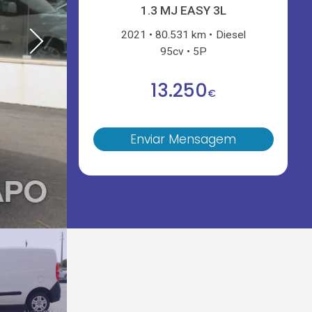
1.3 MJ EASY 3L
2021
80.531 km
Diesel
95cv
5P
13.250
€
Enviar Mensagem