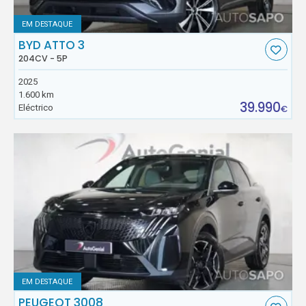
EM DESTAQUE
BYD ATTO 3
204CV - 5P
2025
1.600 km
39.990
Eléctrico
€
EM DESTAQUE
PEUGEOT 3008