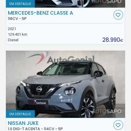
EM DESTAQUE
MERCEDES-BENZ CLASSE A
116CV - 5P
2021
129.401 km
28.990
Diesel
€
EM DESTAQUE
NISSAN JUKE
1.0 DIG-T ACENTA - 114CV - 5P