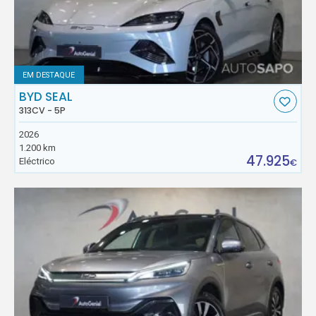
EM DESTAQUE
BYD SEAL
313CV - 5P
2026
1.200 km
47.925
Eléctrico
€