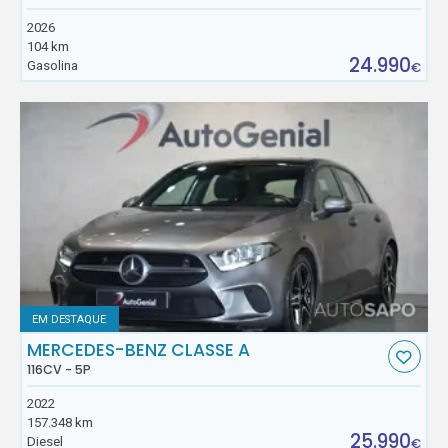
2026
104 km
24.990
Gasolina
€
EM DESTAQUE
MERCEDES-BENZ CLASSE A
116CV - 5P
2022
157.348 km
25.990
Diesel
€