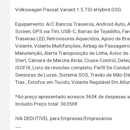
Volkswagen Passat Variant 1.5 TSI eHybrid DSG
Equipamento: A/C Bancos Traseiros, Android Auto, A
Screen, GPS via Tlm, USB-C, Barras de Tejadilho, Far
Traseiras LED, Retrovisores Aquecidos, Apoio de Br
Volante, Volante Multifunções, Airbag de Passageiro
Manutenção, Alerta Transposição de Linha, Aviso de 
Start, Câmara de Marcha Atrás, Cruise Control, Dete
ISOFIX, Livro de revisões completo, Perfil De Condu
Sensores de Luzes, Sistema SOS, Travão de Mão Eléct
Tras., Estofos em Tecido, Volante Regulável Em Altu
*Ao preço apresentado acresce 360€ de despesas admi
Incluído.Preço total: 36350€
IVA DEDUTÍVEL para Empresas/Empresários.
__