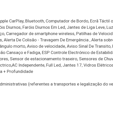
pple CarPlay, Bluetooth, Computador de Bordo, Ecrã Táctil 
óis Diurnos, Faróis Diurnos Em Led, Jantes de Liga Leve, Lu
aço, Carregador de smartphone wireless, Patilhas de Veloci
s, Alerta De Colisão - Travagem De Emergência , Alerta sobr
ângulo morto, Aviso de velocidade, Aviso Sinal De Transito,
ção Cansaço e Fadiga, ESP Controle Electrónico de Estabilid
tores, Sensor de estacionamento traseiro, Sensores de Chuv
rico,AC Independente, Full Led, Jantes 17, Vidros Elétricos
ra + Profundidade
nistrativas (referentes a transportes e legalização do veí