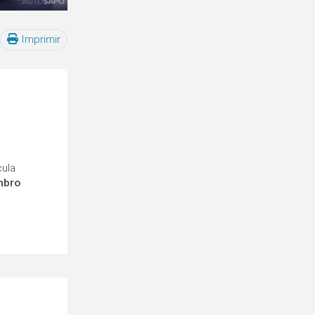
Imprimir
cula
mbro