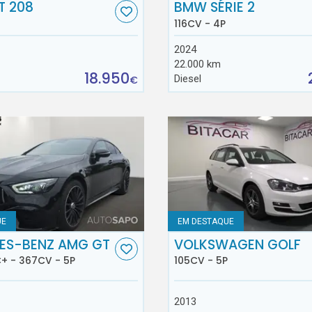
T 208
BMW SÉRIE 2
116CV - 4P
2024
22.000 km
18.950
Diesel
€
UE
EM DESTAQUE
ES-BENZ AMG GT
VOLKSWAGEN GOLF
+ - 367CV - 5P
105CV - 5P
2013