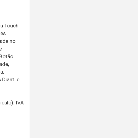
ou Touch
zes
dade no
e
 Botão
ade,
a,
 Diant. e
culo). IVA