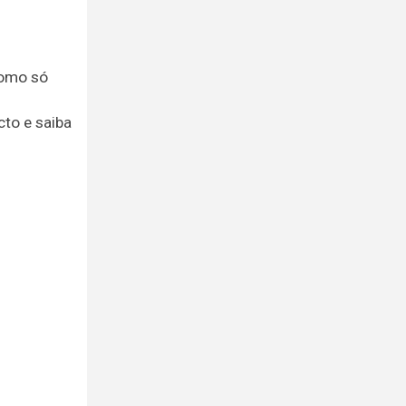
como só
to e saiba