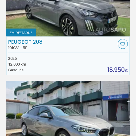
EM DESTAQUE
PEUGEOT 208
101CV - 5P
2025
12.000 km
18.950
Gasolina
€