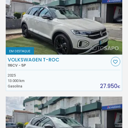
EM DESTAQUE
VOLKSWAGEN T-ROC
116CV - 5P
2025
13.000 km
27.950
Gasolina
€