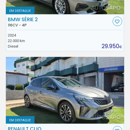
EM DESTAQUE
BMW SÉRIE 2
116CV - 4P
2024
22.000 km
29.950
Diesel
€
EM DESTAQUE
RENAULT CLIO