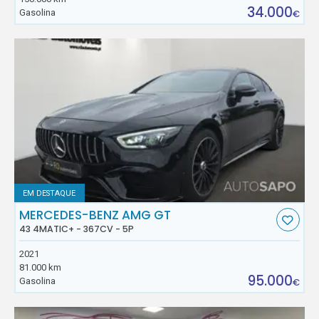
34.000
Gasolina
€
EM DESTAQUE
MERCEDES-BENZ AMG GT
43 4MATIC+ - 367CV - 5P
2021
81.000 km
95.000
Gasolina
€