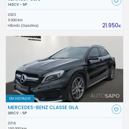
143CV - 5P
2025
9.000 km
21.950
Híbrido (Gasolina)
€
EM DESTAQUE
MERCEDES-BENZ CLASSE GLA
381CV - 5P
2016
150.000 km