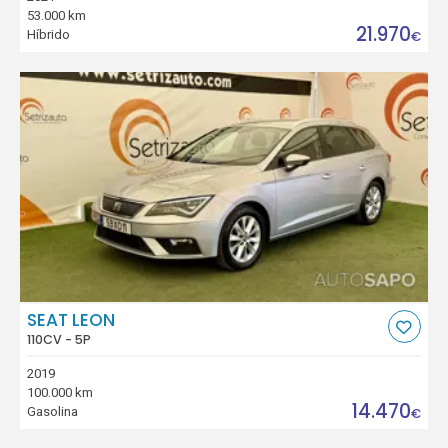
53.000 km
21.970
Híbrido
€
SEAT LEON
110CV - 5P
2019
100.000 km
14.470
Gasolina
€