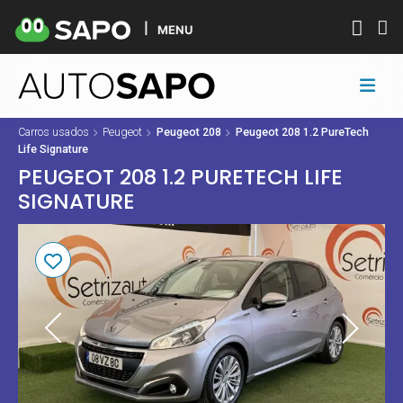
MENU
Carros usados
Peugeot
Peugeot 208
Peugeot 208 1.2 PureTech
Life Signature
PEUGEOT 208 1.2 PURETECH LIFE
SIGNATURE