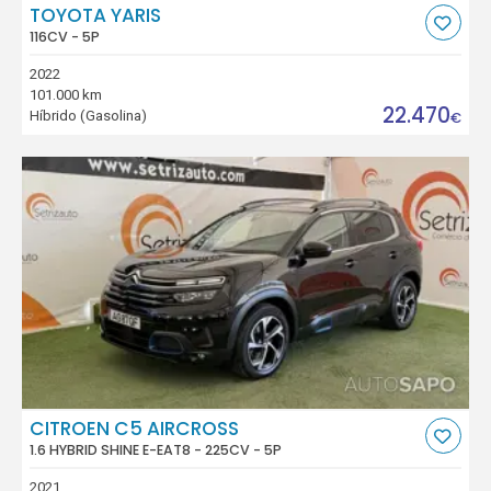
TOYOTA YARIS
116CV - 5P
2022
101.000 km
22.470
Híbrido (Gasolina)
€
CITROEN C5 AIRCROSS
1.6 HYBRID SHINE E-EAT8 - 225CV - 5P
2021