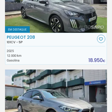
EM DESTAQUE
PEUGEOT 208
101CV - 5P
2025
12.000 km
18.950
Gasolina
€