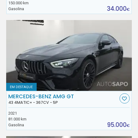
150.000 km
34.000
Gasolina
€
EM DESTAQUE
MERCEDES-BENZ AMG GT
43 4MATIC+ - 367CV - 5P
2021
81.000 km
95.000
Gasolina
€