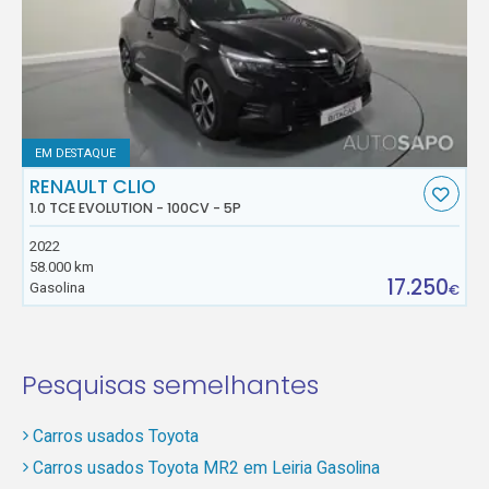
EM DESTAQUE
RENAULT CLIO
1.0 TCE EVOLUTION - 100CV - 5P
2022
58.000 km
17.250
Gasolina
€
Pesquisas semelhantes
Carros usados Toyota
Carros usados Toyota MR2 em Leiria Gasolina