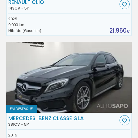
RENAULT CLIO
143CV - 5P
2025
9.000 km
21.950
Híbrido (Gasolina)
€
EM DESTAQUE
MERCEDES-BENZ CLASSE GLA
381CV - 5P
2016