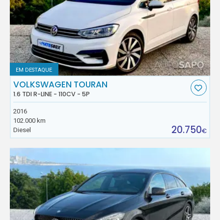
EM DESTAQUE
VOLKSWAGEN TOURAN
1.6 TDI R-LINE - 110CV - 5P
2016
102.000 km
20.750
Diesel
€