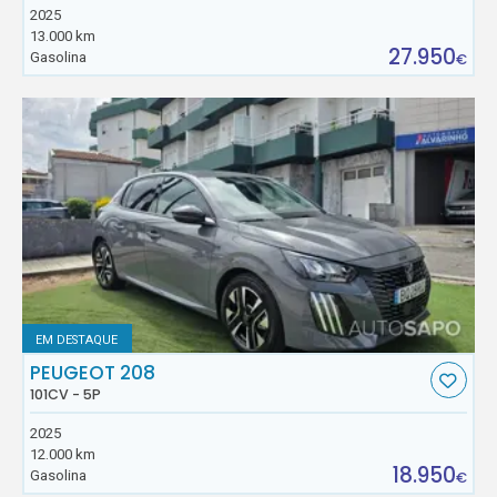
2025
13.000 km
27.950
Gasolina
€
EM DESTAQUE
PEUGEOT 208
101CV - 5P
2025
12.000 km
18.950
Gasolina
€