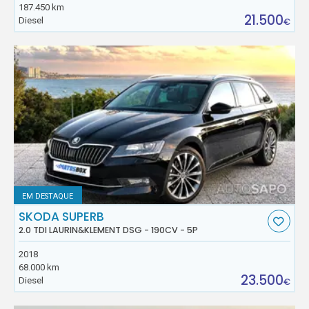
187.450 km
21.500
Diesel
€
EM DESTAQUE
SKODA SUPERB
2.0 TDI LAURIN&KLEMENT DSG - 190CV - 5P
2018
68.000 km
23.500
Diesel
€