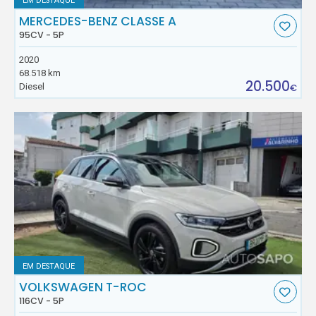
EM DESTAQUE
MERCEDES-BENZ CLASSE A
95CV - 5P
2020
68.518 km
20.500
Diesel
€
EM DESTAQUE
VOLKSWAGEN T-ROC
116CV - 5P