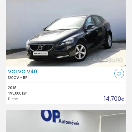
VOLVO V40
120CV - 5P
2018
195.000 km
14.700
Diesel
€