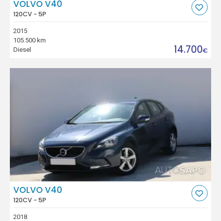
VOLVO V40
120CV - 5P
2015
105.500 km
14.700
Diesel
€
VOLVO V40
120CV - 5P
2018