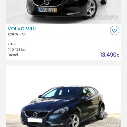
VOLVO V40
120CV - 5P
2017
140.428 km
13.490
Diesel
€