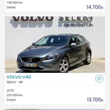
199.000 km
14.700
Diesel
€
VOLVO V40
120CV - 5P
2018
235.000 km
13.700
Diesel
€