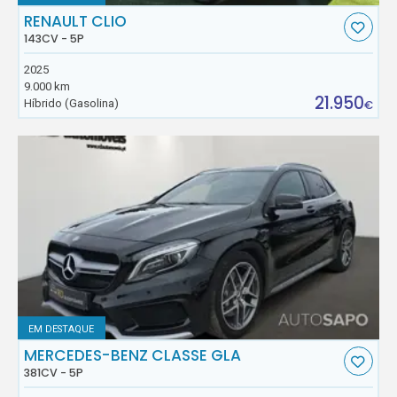
RENAULT CLIO
143CV - 5P
2025
9.000 km
21.950
Híbrido (Gasolina)
€
EM DESTAQUE
MERCEDES-BENZ CLASSE GLA
381CV - 5P