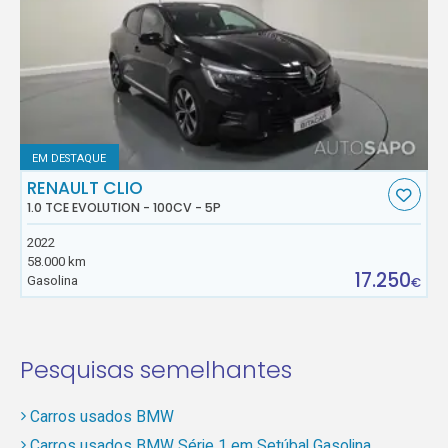
EM DESTAQUE
RENAULT CLIO
1.0 TCE EVOLUTION - 100CV - 5P
2022
58.000 km
17.250
Gasolina
€
Pesquisas semelhantes
Carros usados BMW
Carros usados BMW Série 1 em Setúbal Gasolina