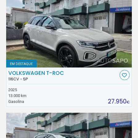
EM DESTAQUE
VOLKSWAGEN T-ROC
116CV - 5P
2025
13.000 km
27.950
Gasolina
€