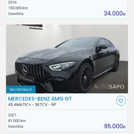
2016
150.000 km
34.000
Gasolina
€
EM DESTAQUE
MERCEDES-BENZ AMG GT
43 4MATIC+ - 367CV - 5P
2021
81.000 km
95.000
Gasolina
€