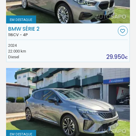
EM DESTAQUE
BMW SÉRIE 2
116CV - 4P
2024
22.000 km
29.950
Diesel
€
EM DESTAQUE