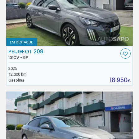
EM DESTAQUE
PEUGEOT 208
101CV - 5P
2025
12.000 km
18.950
Gasolina
€