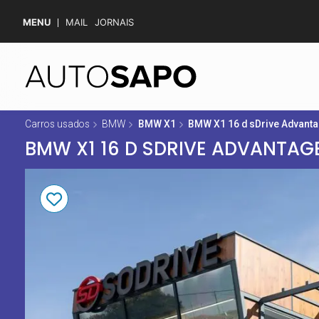
MENU
MAIL
JORNAIS
Carros usados
BMW
BMW X1
BMW X1 16 d sDrive Advant
BMW X1 16 D SDRIVE ADVANTAG