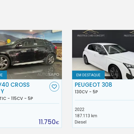
UE
EM DESTAQUE
V40 CROSS
PEUGEOT 308
RY
130CV - 5P
TIC - 115CV - 5P
2022
187.113 km
11.750
Diesel
€