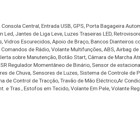
 Consola Central, Entrada USB, GPS, Porta Bagageira Autom
Em Led, Jantes de Liga Leve, Luzes Traseiras LED, Retrovisor
cos, Vidros Escurecidos, Apoio de Braço, Bancos Dianteiros 
 Comandos de Rádio, Volante Multifunções, ABS, Airbag de
Alerta sobre Manutenção, Botão Start, Câmara de Marcha Atr
IX, MSR Regulador Momentâneo de Binário, Sensor de estacio
ores de Chuva, Sensores de Luzes, Sistema de Controle de 
a de Control de Tracção, Travão de Mão Eléctrico,Ar Condi
ant. e Tras., Estofos em Tecido, Volante Em Pele, Volante Re