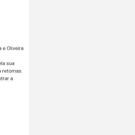
e Oliveira
ela sua
a retomas.
trar a