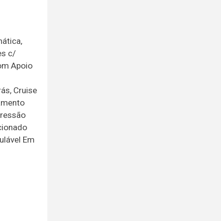
ática,
es c/
com Apoio
ás, Cruise
namento
Pressão
cionado
gulável Em