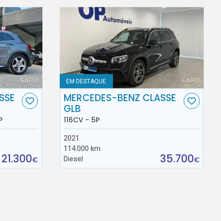
EM DESTAQUE
SSE
MERCEDES-BENZ CLASSE
GLB
P
116CV - 5P
2021
114.000 km
21.300
35.700
Diesel
€
€