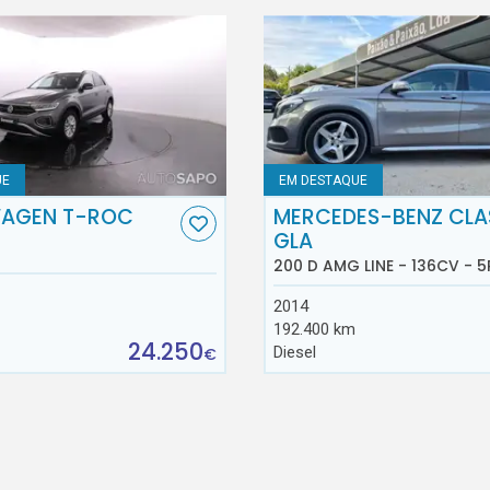
UE
EM DESTAQUE
AGEN T-ROC
MERCEDES-BENZ CLA
GLA
200 D AMG LINE - 136CV - 5
2014
192.400 km
24.250
Diesel
€