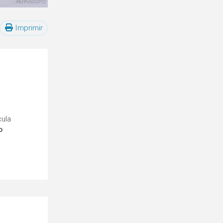
Imprimir
cula
o