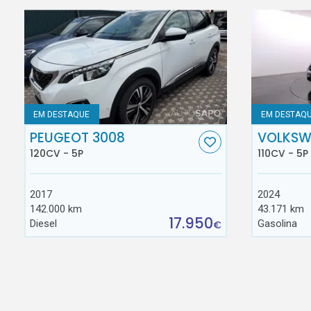
EM DESTAQUE
EM DESTAQ
PEUGEOT 3008
VOLKSW
120CV - 5P
110CV - 5P
2017
2024
142.000 km
43.171 km
17.950
Diesel
Gasolina
€