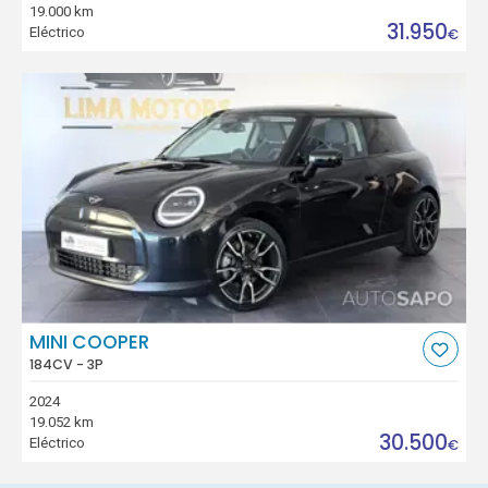
19.000 km
31.950
Eléctrico
€
MINI COOPER
184CV - 3P
2024
19.052 km
30.500
Eléctrico
€