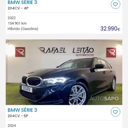
BMW SÉRIE 3
204CV - 4P
2022
154.901 km
32.990
Híbrido (Gasolina)
€
BMW SÉRIE 3
204CV - 5P
2024