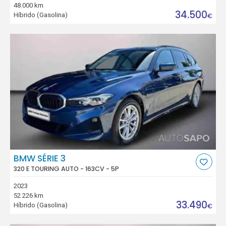
48.000 km
34.500
Híbrido (Gasolina)
€
BMW SÉRIE 3
320 E TOURING AUTO - 163CV - 5P
2023
52.226 km
33.490
Híbrido (Gasolina)
€