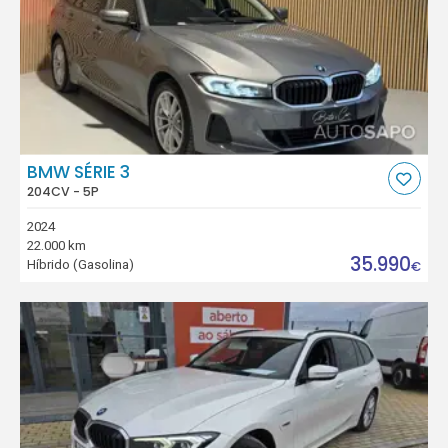
BMW SÉRIE 3
204CV - 5P
2024
22.000 km
35.990
Híbrido (Gasolina)
€