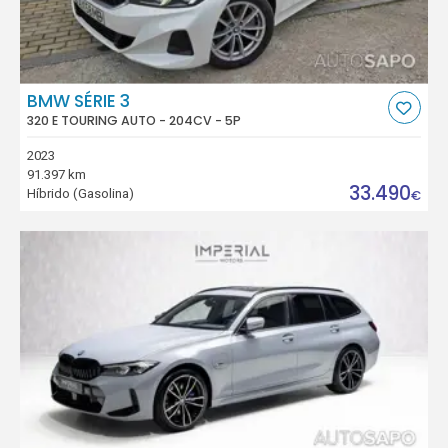
BMW SÉRIE 3
320 E TOURING AUTO - 204CV - 5P
2023
91.397 km
33.490
Híbrido (Gasolina)
€